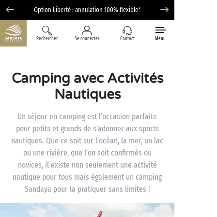
Option Liberté : annulation 100% flexible*
Rechercher
Se connecter
Contact
Menu
Camping avec Activités
Nautiques
Un séjour en camping est l’occasion parfaite
pour petits et grands de s’adonner aux sports
nautiques. Que ce soit sur l’océan, la mer, un lac
ou une rivière, que l’on soit confirmés ou
novices, il existe non seulement une activité
nautique pour tous mais également un camping
Sandaya pour la pratiquer sans limites !