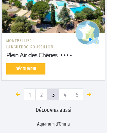
MONTPELLIER |
LANGUEDOC-ROUSSILLON
Plein Air des Chênes
DÉCOUVRIR
1
2
3
4
5
Découvrez aussi
Aquarium d’Oniria