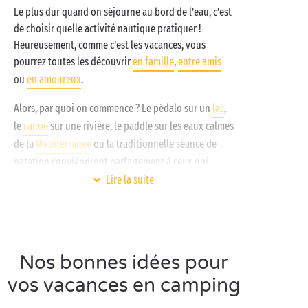
Le plus dur quand on séjourne au bord de l’eau, c’est
de choisir quelle activité nautique pratiquer !
Heureusement, comme c’est les vacances, vous
pourrez toutes les découvrir
en famille
,
entre amis
ou
en amoureux
.
Alors, par quoi on commence ? Le pédalo sur un
lac
,
le
canoë
sur une rivière, le paddle sur les eaux calmes
de la
Méditerranée
ou la traditionnelle séance de
natation conviendront parfaitement à ceux qui
veulent profiter en douceur. Pour ceux qui cherchent
Lire la suite
à allier sport et sensations fortes, ils se tourneront
plutôt vers le canyoning, le ski nautique ou le
surf
.
Enfin, si vous avez une âme de marin ou de
navigateur, embarquez à bord d’un bateau et prenez
Nos bonnes idées pour
le large ! Quelle soit à voile ou mécanique, votre
vos vacances en camping
embarcation vous procurera un sentiment de liberté
absolu. Paroles de loups de mer !