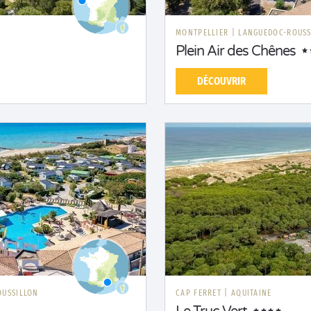
MONTPELLIER
|
LANGUEDOC-ROUSS
Plein Air des Chênes
DÉCOUVRIR
OUSSILLON
CAP FERRET
|
AQUITAINE