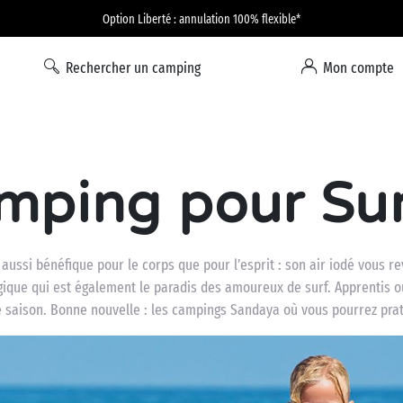
Option Liberté : annulation 100% flexible*
Rechercher un camping
Mon compte
mping pour Sur
aussi bénéfique pour le corps que pour l’esprit : son air iodé vous re
ique qui est également le paradis des amoureux de surf. Apprentis ou
ute saison. Bonne nouvelle : les campings Sandaya où vous pourrez pra