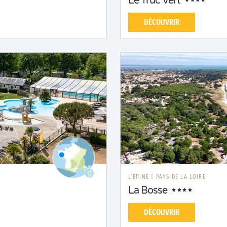
Le Truc Vert
DÉCOUVRIR
L’ÉPINE
|
PAYS DE LA LOIRE
La Bosse
DÉCOUVRIR