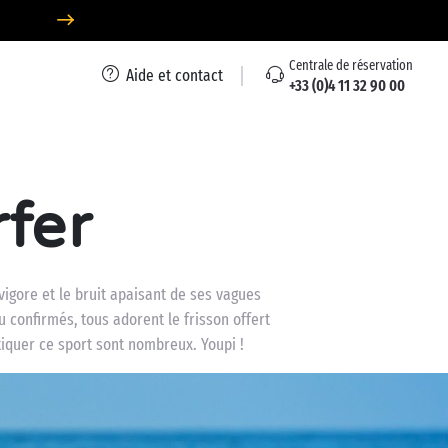
Centrale de réservation
Aide et contact
+33 (0)4 11 32 90 00
fer
vigore et le bruit apaisant de ses vagues
 confirmés, tous adorent le frisson offert
tiquer ce sport sont nombreux. Youpi !