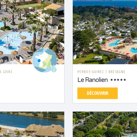
A LOIRE
PERROS-GUIREC
|
BRETAGNE
Le Ranolien
DÉCOUVRIR