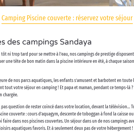
Camping Piscine couverte : réservez votre séjour
tes des campings Sandaya
p tôt ni trop tard pour se mettre à l’eau, nos campings de prestige disposen
une tête de bon matin dans la piscine intérieure en été, à chaque saison, v
eure de nos parcs aquatiques, les enfants s’amusent et barbotent en toute 
t tout votre séjour en camping ! Et papa et maman, pendant ce temps-là ? Di
n chargée.
 pas question de rester coincé dans votre location, devant la télévision… To
iscine couverte : cours d’aquagym, descente de toboggan à fond la caisse ou
oi faire dans nos piscines couvertes. Un séjour dans un de nos campings avec
 loisirs aquatiques favoris. Et à seulement deux pas de votre hébergement !