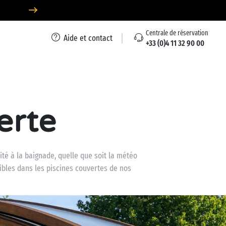
Centrale de réservation
Aide et contact
+33 (0)4 11 32 90 00
erte
té à la baignade, quelle que soit la météo
sibles dans les piscines couvertes de nos