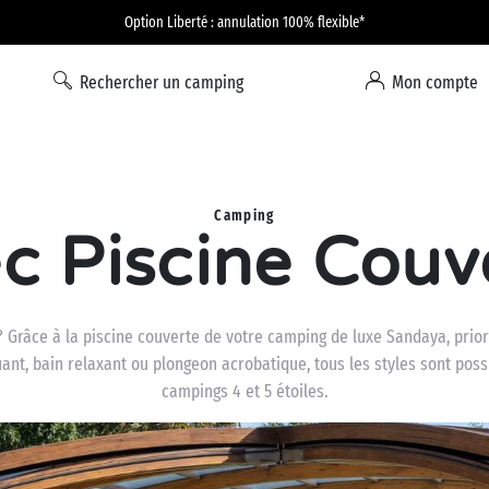
Option Liberté : annulation 100% flexible*
Rechercher un camping
Mon compte
Camping
c Piscine Couv
? Grâce à la piscine couverte de votre camping de luxe Sandaya, priori
ant, bain relaxant ou plongeon acrobatique, tous les styles sont pos
campings 4 et 5 étoiles.