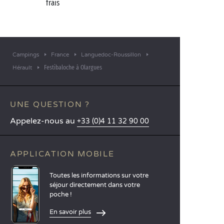
frais
Campings
France
Languedoc-Roussillon
Festibaloche à Olargues
Hérault
UNE QUESTION ?
Appelez-nous au
+33 (0)4 11 32 90 00
APPLICATION MOBILE
Toutes les informations sur votre
séjour directement dans votre
poche !
En savoir plus