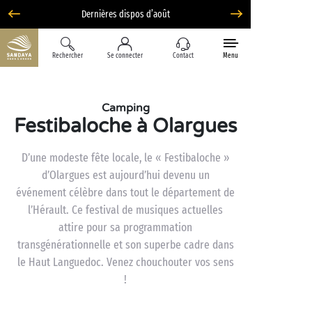
Option Liberté : annulation 100% flexible*
Rechercher
Se connecter
Contact
Menu
Camping
Festibaloche à Olargues
D’une modeste fête locale, le « Festibaloche »
d’Olargues est aujourd’hui devenu un
événement célèbre dans tout le département de
l’Hérault. Ce festival de musiques actuelles
attire pour sa programmation
transgénérationnelle et son superbe cadre dans
le Haut Languedoc. Venez chouchouter vos sens
!