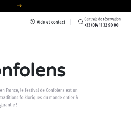
Centrale de réservation
Aide et contact
+33 (0)4 11 32 90 00
onfolens
n France, le festival de Confolens est un
 traditions folkloriques du monde entier à
garantie !