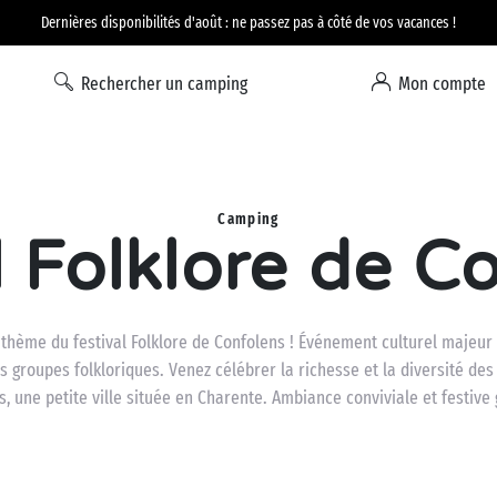
Option Liberté : annulation 100% flexible*
Rechercher un camping
Mon compte
Camping
l Folklore de C
thème du festival Folklore de Confolens ! Événement culturel majeur e
s groupes folkloriques. Venez célébrer la richesse et la diversité des
, une petite ville située en Charente. Ambiance conviviale et festive 