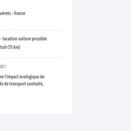
Guérets
- France
- location voiture possible
uit (15 km)
O2 !
er l'impact écologique de
de de transport souhaité,