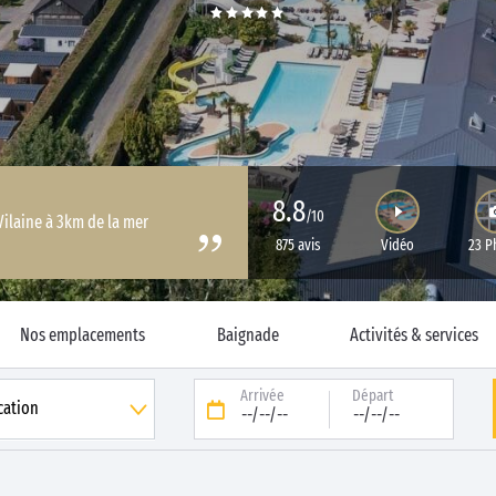
8.8
/10
Vilaine à 3km de la mer
875 avis
Vidéo
23 P
Nos emplacements
Baignade
Activités & services
Arrivée
Départ
--/--/--
--/--/--