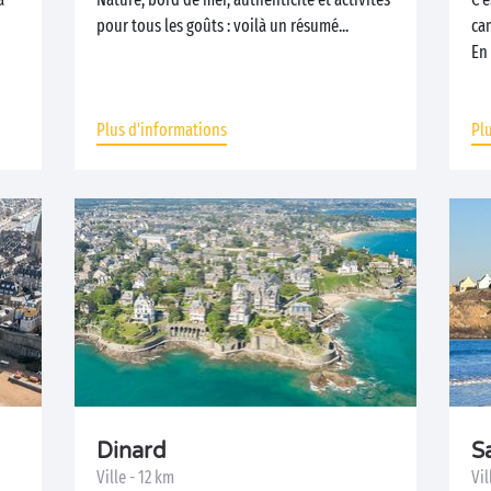
pour tous les goûts : voilà un résumé...
ca
En 
Plus d'informations
Pl
Dinard
S
Ville - 12 km
Vil