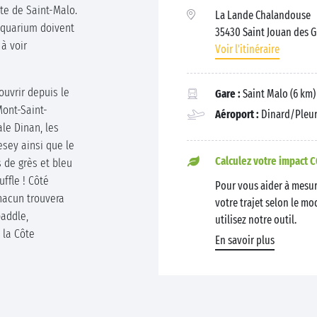
ite de Saint-Malo.
La Lande Chalandouse
 aquarium doivent
35430 Saint Jouan des 
 à voir
Voir l'itinéraire
ouvrir depuis le
Gare :
Saint Malo (6 km) 
Mont-Saint-
Aéroport :
Dinard/Pleurt
ale Dinan, les
sey ainsi que le
Calculez votre impact C
s de grès et bleu
ffle ! Côté
Pour vous aider à mesur
chacun trouvera
votre trajet selon le mo
paddle,
utilisez notre outil.
 la Côte
En savoir plus