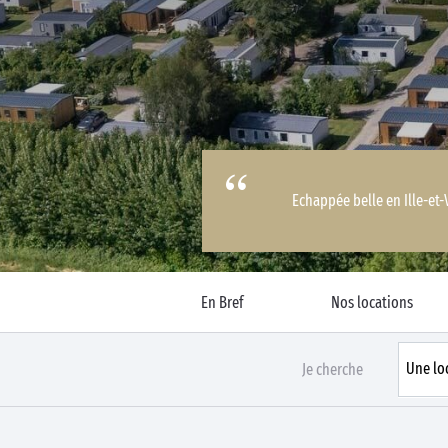
Business Village by Sandaya
Echappée belle en Ille-et-
En Bref
Nos locations
Je cherche