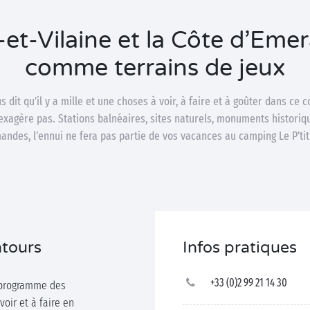
e-et-Vilaine et la Côte d’Em
comme terrains de jeux
 dit qu’il y a mille et une choses à voir, à faire et à goûter dans ce c
’exagère pas. Stations balnéaires, sites naturels, monuments historiq
ndes, l’ennui ne fera pas partie de vos vacances au camping Le P’tit
ntours
Infos pratiques
+33 (0)2 99 21 14 30
e programme des
oir et à faire en