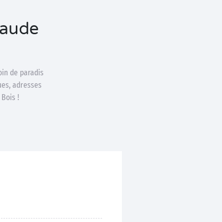
eraude
oin de paradis
ues, adresses
 Bois !