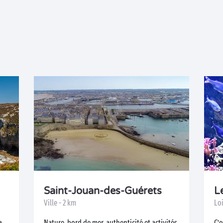
Saint-Jouan-des-Guérets
L
Ville - 2 km
Loi
a
Nature, bord de mer, authenticité et activités
C’