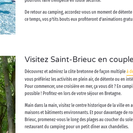
pourront faire trempette en toute sécurité.
De retour au camping, accordez-vous un moment de détente 
ce temps, vos p’tits bouts eux profiteront d’animations grat
Visitez Saint-Brieuc en coupl
Découvrez et admirez la côte bretonne de façon multiple
à d
vous préfériez les activités en plein air, de détente ou en intér
Pour commencer, une croisière en mer, ça vous dit ? En campin
possible ! Profitez-en lors de votre séjour en Bretagne.
Main dans la main, visitez le centre historique de la ville en
maisons et bâtiments environnants. Et pour davantage de ro
Brieuc, promenez-vous le long des plages au coucher du solei
restaurant du camping pour un petit dîner aux chandelles.