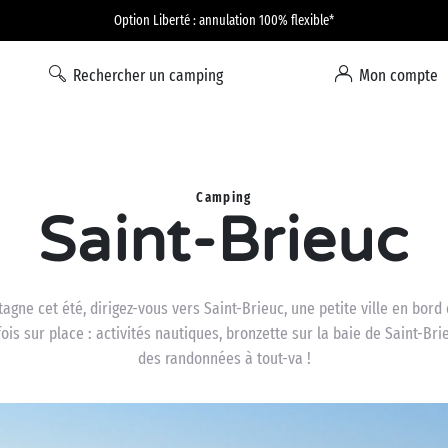
Option Liberté : annulation 100% flexible*
Rechercher un camping
Mon compte
Camping
Saint-Brieuc
gne cet été, dirigez-vous vers Saint-Brieuc, une petite ville en bor
s sur place : activités nautiques, bronzette sur la baie de Saint-Bri
des randonnées à tout-va !