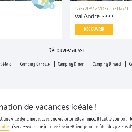
PLÉNEUF-VAL-ANDRÉ
|
BRETAGNE
Val André
DÉCOUVRIR
Découvrez aussi
nt-Malo
Camping Cancale
Camping Dinan
Camping Dinard
C
ination de vacances idéale !
t une ville dynamique, avec une vie culturelle animée. Il faut le voir pour le
André
, réservez-vous une journée à Saint-Brieuc pour profiter des plaisirs d