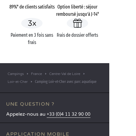
89%* de clients satisfaits
Option liberté : séjour
remboursé jusqu’à J-14*
Paiement en 3 fois sans
Frais de dossier offerts
frais
Campings
France
Centre-Val de Loire
Camping Loir-et-Cher avec parc aquatique
Loir-et-Cher
UNE QUESTION ?
Appelez-nous au
+33 (0)4 11 32 90 00
APPLICATION MOBILE