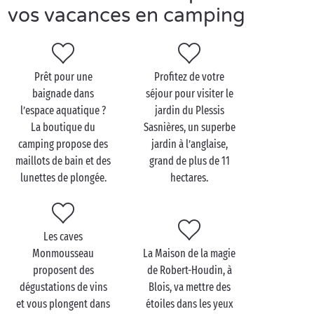
Le château de Cheverny, de la Ferté-Saint-Aubin, de
vos vacances en camping
Sully-sur-Loire ou encore de Blois, vous transportent
dans les temps anciens. Vous y explorerez l’histoire
des lieux et leurs mystères.
Prêt pour une
Profitez de votre
Vous préférez aller rendre visite aux animaux ? Classé
baignade dans
séjour pour visiter le
4ᵉ plus beau parc animalier du monde, le
l’espace aquatique ?
jardin du Plessis
zoo de Beauval
est installé à Saint-Aignan. Vous
La boutique du
Sasnières, un superbe
pourrez notamment observer des koalas, des
camping propose des
jardin à l’anglaise,
rhinocéros, des kangourous…
maillots de bain et des
grand de plus de 11
lunettes de plongée.
hectares.
Enfin, ne quittez pas les lieux sans avoir goûté la
gastronomie locale ! Fromages, rillettes, sandre, un
régal !
Les caves
Monmousseau
La Maison de la magie
proposent des
de Robert-Houdin, à
dégustations de vins
Blois, va mettre des
et vous plongent dans
étoiles dans les yeux