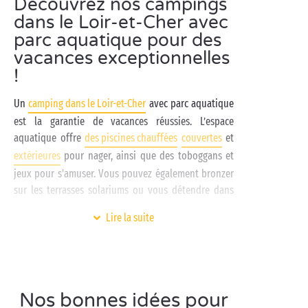
Découvrez nos campings
dans le Loir-et-Cher avec
parc aquatique pour des
vacances exceptionnelles
!
Un
camping dans le Loir-et-Cher
avec parc aquatique
est la garantie de vacances réussies. L’espace
aquatique offre
des piscines chauffées
couvertes
et
extérieures
pour nager, ainsi que des toboggans et
jeux pour s'amuser. Vous pouvez également bronzer
sur les terrasses solariums ou vous détendre dans
l’espace spa.
Lire la suite
Un camping avec parc aquatique
dans le Loir-et-Cher,
c’est aussi l’occasion de découvrir le
Centre-Val de Loire
. Cette région abrite parmi les plus
beaux châteaux de France.
Nos bonnes idées pour