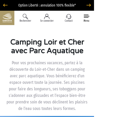
Option Liberté : annulation 100% flexible*
Rechercher
Se connecter
Contact
Menu
Camping Loir et Cher
avec Parc Aquatique
Pour vos prochaines vacances, partez à la
découverte du Loir-et-Cher dans un camping
avec parc aquatique. Vous bénéficierez d’un
espace ouvert toute la journée. Ses piscines
pour faire des longueurs, ses toboggans pour
s'adonner aux glissades et l’espace bien-être
pour prendre soin de vous déclinent les plaisirs
de l’eau sous toutes leurs formes.