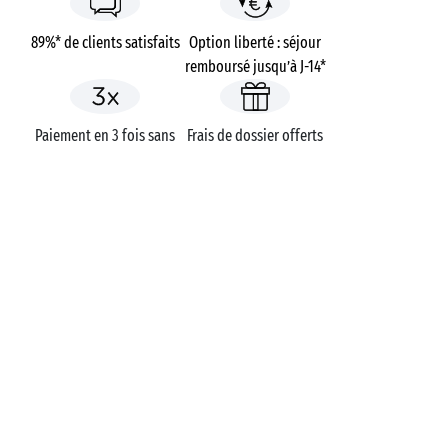
89%* de clients satisfaits
Option liberté : séjour
remboursé jusqu’à J-14*
Paiement en 3 fois sans
Frais de dossier offerts
frais
UNE QUESTION ?
Appelez-nous au
+33 (0)4 11 32 90 00
APPLICATION MOBILE
Toutes les informations sur votre
séjour directement dans votre
poche !