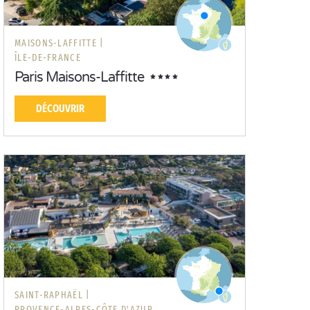
MAISONS-LAFFITTE |
ÎLE-DE-FRANCE
Paris Maisons-Laffitte
DÉCOUVRIR
SAINT-RAPHAËL |
PROVENCE-ALPES-CÔTE D'AZUR