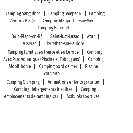
Camping Sanguinet
Camping Sampzon
Camping
Vendres Plage
Camping Maupertus-sur-Mer
Camping Bénodet
Bois-Plage-en-Ré
Saint-Just-Luzac
Atur
Assérac
Pierrefitte-sur-Sauldre
Camping Familial en France et en Europe
Camping
Avec Parc Aquatique (Piscine et Toboggans)
Camping
Mobil-home
Camping bord de mer
Piscine
couverte
Camping Glamping
Animations enfants gratuites
Camping Hébergements insolites
Camping
emplacements de camping-car
Activités sportives