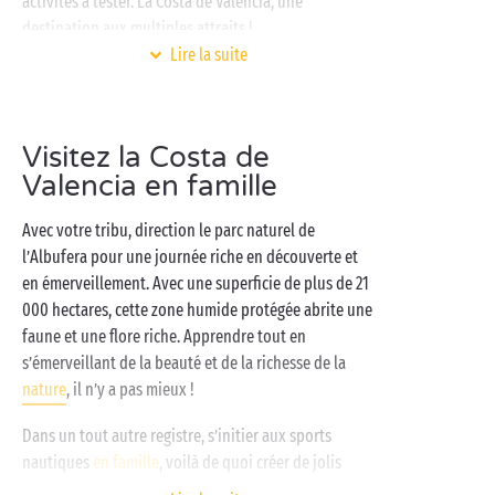
activités à tester. La Costa de Valencia, une
destination aux multiples attraits !
Lire la suite
Pour vous ressourcer entre deux escapades en
territoire valencien, posez vos valises dans votre
camping Sandaya où tout le meilleur du camping
Visitez la Costa de
vous attend : espace aquatique avec
piscine chauffée
Valencia en famille
, accès direct à la mer, hébergements confortables
pour toutes les tribus et toutes les envies,
Avec votre tribu, direction le parc naturel de
clubs enfants gratuits
, animations en journée et
l’Albufera pour une journée riche en découverte et
spectacles en soirée. De quoi créer son programme
en émerveillement. Avec une superficie de plus de 21
100% sur-mesure en toute liberté !
000 hectares, cette zone humide protégée abrite une
faune et une flore riche. Apprendre tout en
s’émerveillant de la beauté et de la richesse de la
nature
, il n’y a pas mieux !
Dans un tout autre registre, s’initier aux sports
nautiques
en famille
, voilà de quoi créer de jolis
souvenirs de vacances ! Et ce coin de la Méditerranée