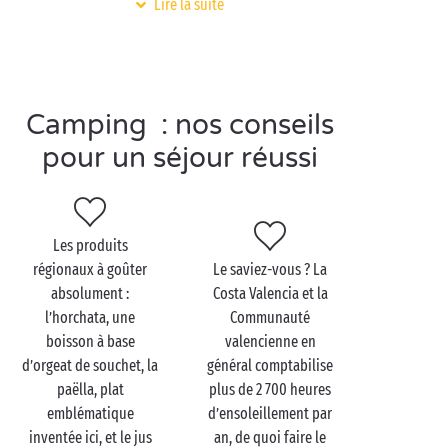
Lire la suite
est parfait pour s’adonner à son activité aquatique
préférée : paddle, kitesurf, planche à voile, bateau ou
plongée. Et l’avantage des sports aquatiques, c’est
qu’une fois qu’ils sont terminés, on prolonge la
journée à la mer avec au programme baignade à gogo
Camping : nos conseils
et farniente sous le soleil espagnol.
pour un séjour réussi
Visitez la Costa de
Les produits
Valencia en couple
régionaux à goûter
Le saviez-vous ? La
absolument :
Costa Valencia et la
Main dans la main avec votre
moitié
, envolez-vous
l’horchata, une
Communauté
pour une virée d’une journée dans la vibrante
boisson à base
valencienne en
Valence. La ville a le vent en poupe et vous
d’orgeat de souchet, la
général comptabilise
comprendrez vite pourquoi en découvrant sa
paëlla, plat
plus de 2 700 heures
douceur de vivre unique, son marché central qui
emblématique
d’ensoleillement par
invite à un voyage des sens explosif, sa belle
inventée ici, et le jus
an, de quoi faire le