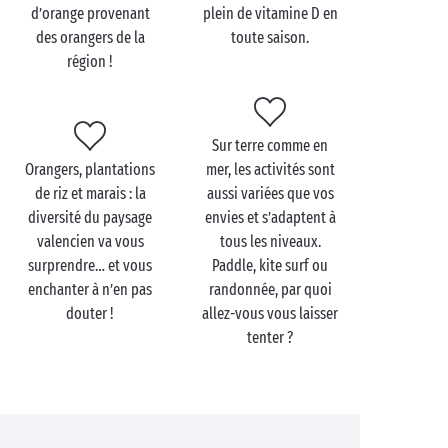
cathédrale Sainte-Marie, son jardin Turia sans
d’orange provenant
plein de vitamine D en
oublier la Cité des Arts et des Sciences, joyau
des orangers de la
toute saison.
futuriste qui abrite musées, planétarium et le plus
région !
grand aquarium d’Europe !
Maintenant que la pause culturelle est faite, place au
farniente
en bord de mer
! Et les tourtereaux auront
Sur terre comme en
de quoi faire puisque les belles plages ne manquent
Orangers, plantations
mer, les activités sont
pas dans ce coin de paradis espagnol. La playa de El
de riz et marais : la
aussi variées que vos
Saler est idéale pratiquer le windsurf, celle de Gandie
diversité du paysage
envies et s’adaptent à
est plus animée avec ses restaurants de bord de
valencien va vous
tous les niveaux.
plage tandis que celle de La Devesa, plus sauvage, est
surprendre… et vous
Paddle, kite surf ou
parfaite pour une parenthèse en amoureux les pieds
enchanter à n’en pas
randonnée, par quoi
dans l’eau. Vous l’aurez compris : quelles que soient
douter !
allez-vous vous laisser
vos envies, vous trouverez la plage qu’il vous faut !
tenter ?