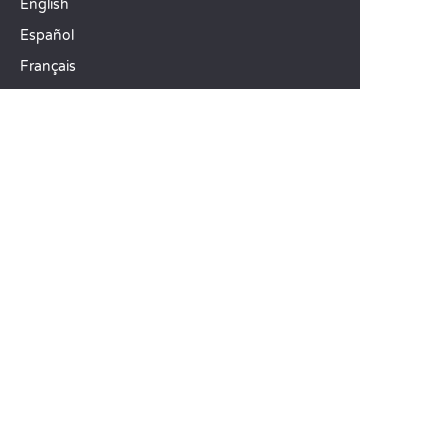
English
Español
Français
Deutsch
Italiano
NOS IDÉES VACANCES
Camping mer Méditerranée
Camping 4 étoiles
Camping 5 étoiles
TOP DESTINATIONS
Camping La Toscane
Camping Vénétie