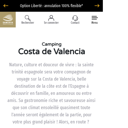
Option Liberté : annulation 100% flexible*
Rechercher
Se connecter
Contact
Menu
Camping
Costa de Valencia
Nature, culture et douceur de vivre : la sainte
trinité espagnole sera votre compagnon de
voyage sur la Costa de Valencia, belle
destination de la côte est de l’Espagne à
découvrir en famille, en amoureux ou entre
amis. Sa gastronomie riche et savoureuse ainsi
que son climat ensoleillé quasiment toute
l’année seront également de la partie, pour
votre plus grand plaisir ! Alors, en route ?