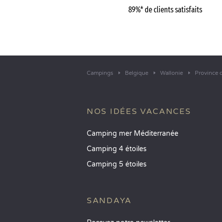
89%* de clients satisfaits
Campings
Belgique
Wallonie
Province 
NOS IDÉES VACANCES
Camping mer Méditerranée
Camping 4 étoiles
Camping 5 étoiles
SANDAYA