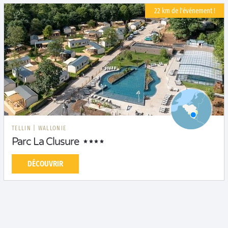
22 km de l'événement !
TELLIN
|
WALLONIE
Parc La Clusure
DÉCOUVRIR