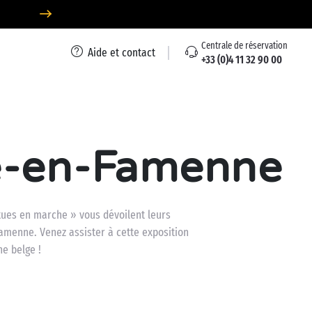
Centrale de réservation
Aide et contact
+33 (0)4 11 32 90 00
e-en-Famenne
atues en marche » vous dévoilent leurs
amenne. Venez assister à cette exposition
e belge !