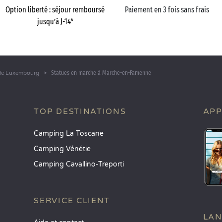
Option liberté : séjour remboursé
Paiement en 3 fois sans frais
jusqu’à J-14*
Statues en marche à Marche-en-Famenne
de Luxembourg
TOP DESTINATIONS
APP
Camping La Toscane
Camping Vénétie
Camping Cavallino-Treporti
SERVICE CLIENT
LA