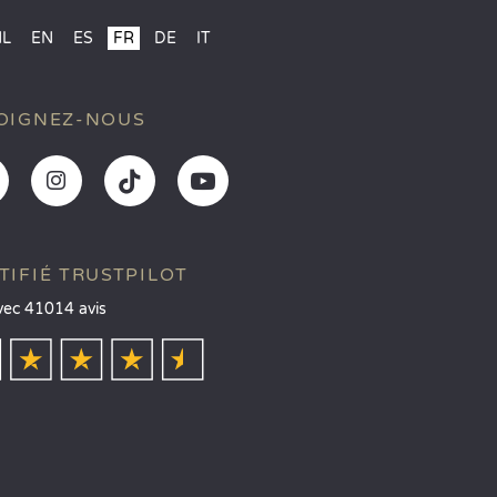
NL
EN
ES
FR
DE
IT
OIGNEZ-NOUS
TIFIÉ TRUSTPILOT
vec 41014 avis