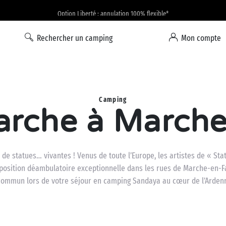
Option Liberté : annulation 100% flexible*
Rechercher un camping
Mon compte
Camping
marche à March
é de statues… vivantes ! Venus de toute l’Europe, les artistes de « St
exposition déambulatoire exceptionnelle dans les rues de Marche-en-F
commun lors de votre séjour en camping Sandaya au cœur de l’Ardenn