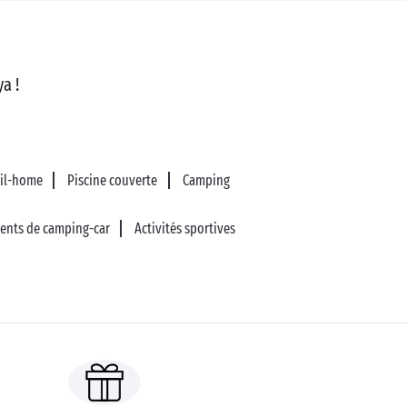
a !
il-home
Piscine couverte
Camping
nts de camping-car
Activités sportives