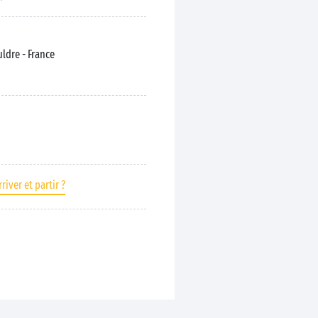
auldre
- France
river et partir ?