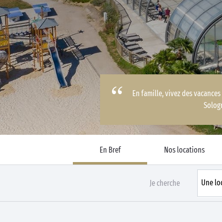
Business Village by Sandaya
En famille, vivez des vacance
Solog
En Bref
Nos locations
Je cherche