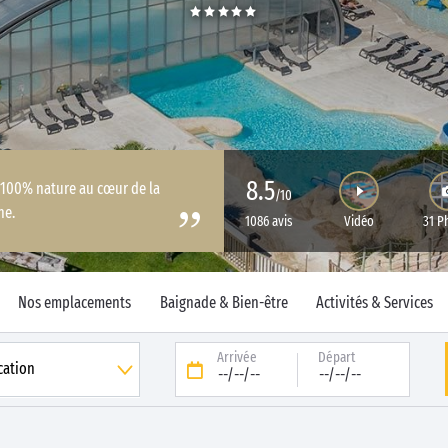
8.5
s 100% nature au cœur de la
/10
ne.
1086 avis
Vidéo
31 P
Nos emplacements
Baignade & Bien-être
Activités & Services
Arrivée
Départ
--/--/--
--/--/--