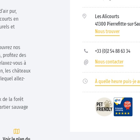
’air pur,
Les Alicourts
icourts en
41300 Pierrefitte-sur-S
urels et
Nous trouver
ouvrez nos
+33 (0)2 54 88 63 34
, profitez des
Nous contacter
relaxez-vous à
in, les châteaux
 lequel allez-
À quelle heure puis-je ar
 de la forêt
artier sauvage
Voir le plan du