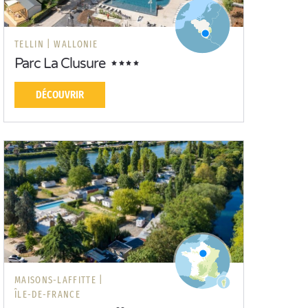
TELLIN |
WALLONIE
Parc La Clusure
DÉCOUVRIR
MAISONS-LAFFITTE |
ÎLE-DE-FRANCE