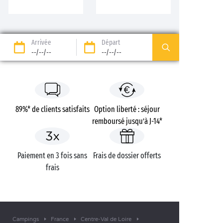
Arrivée
Départ
--/--/--
--/--/--
89%* de clients satisfaits
Option liberté : séjour
remboursé jusqu’à J-14*
Paiement en 3 fois sans
Frais de dossier offerts
frais
Campings
France
Centre-Val de Loire