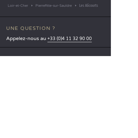
Les Alicourts
Loir-et-Cher
Pierrefitte-sur-Sauldre
UNE QUESTION ?
Appelez-nous au
+33 (0)4 11 32 90 00
APPLICATION MOBILE
Toutes les informations sur votre
séjour directement dans votre
poche !
En savoir plus
LANGUES
Nederlands