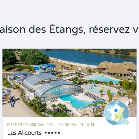
son des Étangs, réservez vo
PIERREFITTE-SUR-SAULDRE
|
CENTRE-VAL DE LOIRE
Les Alicourts