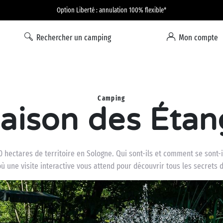
Option Liberté : annulation 100% flexible*
Rechercher un camping
Mon compte
Camping
aison des Étan
00 hectares de territoire en Sologne. Qui sont-ils et comment se sont
où une visite interactive vous attend pour découvrir tous les secrets 