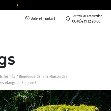
Centrale de réservation
Aide et contact
+33 (0)4 11 32 90 00
gs
-ils formés ? Bienvenue dans la Maison des
des étangs de Sologne !