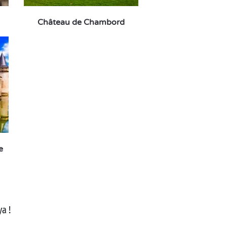
Château de Chambord
e
a !