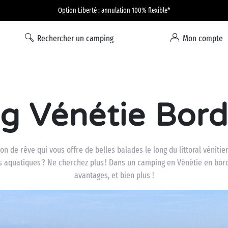
Option Liberté : annulation 100% flexible*
Rechercher un camping
Mon compte
g Vénétie Bord
on de rêve qui vous offre de belles balades le long du littoral vénitie
és aquatiques ? Ne cherchez plus ! Dans un camping en Vénétie en bor
avantages, et bien plus !