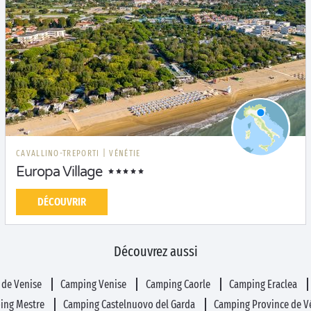
CAVALLINO-TREPORTI
|
VÉNÉTIE
Europa Village
DÉCOUVRIR
Découvrez aussi
 de Venise
Camping Venise
Camping Caorle
Camping Eraclea
ing Mestre
Camping Castelnuovo del Garda
Camping Province de V