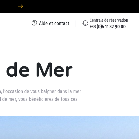
Centrale de réservation
Aide et contact
+33 (0)4 11 32 90 00
 de Mer
n, l’occasion de vous baigner dans la mer
d de mer, vous bénéficierez de tous ces