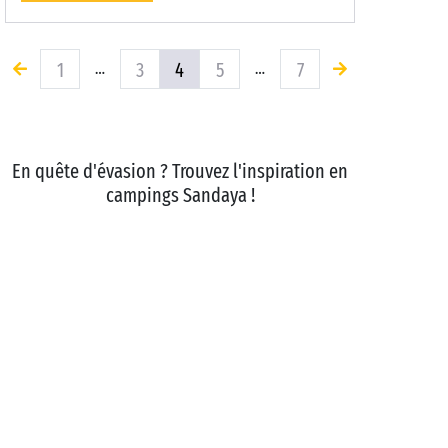
1
3
4
5
7
…
…
En quête d'évasion ? Trouvez l'inspiration en
campings Sandaya !
Camping Sanguinet
Camping Sampzon
Camping
Puçol
Camping Vendres Plage
Camping Bois-
Plage-en-Ré
Saint-Brevin-les-Pins
Sérignan
Maupertus-sur-
Mer
Venzolasca
Carnac
Camping Familial en France et en Europe
Camping
Avec Parc Aquatique (Piscine et Toboggans)
Camping
Mobil-home
Camping bord de mer
Piscine
couverte