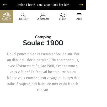
Option Liberté : annulation 100% flexible*
Rechercher
Se connecter
Contact
Menu
Camping
Soulac 1900
À quoi pouvait bien ressembler Soulac-sur-Mer
au début du siècle dernier ? Ne cherchez plus,
avec l’événement Soulac 1900, c’est comme si
vous y étiez ! Ce festival incontournable du
Médoc vous emmène esn voyage au temps des
trains à vapeur, des bains de mer et du french-
cancan.