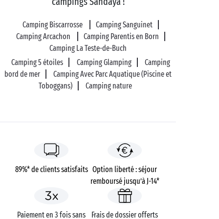
campings Sandaya !
Et pour mieux profiter de la nature environnante,
enfourchez un vélo et empruntez la piste cyclable
Camping Biscarrosse
Camping Sanguinet
autour du lac ! Il n’y a rien de mieux pour se
Camping Arcachon
Camping Parentis en Born
ressourcer en vacances.
Camping La Teste-de-Buch
Camping 5 étoiles
Camping Glamping
Camping
bord de mer
Camping Avec Parc Aquatique (Piscine et
Toboggans)
Camping nature
89%* de clients satisfaits
Option liberté : séjour
remboursé jusqu’à J-14*
Paiement en 3 fois sans
Frais de dossier offerts