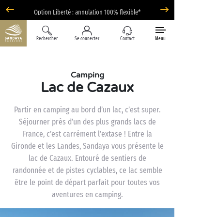
Option Liberté : annulation 100% flexible*
Rechercher
Se connecter
Contact
Menu
Camping
Lac de Cazaux
Partir en camping au bord d’un lac, c’est super.
Séjourner près d’un des plus grands lacs de
France, c’est carrément l’extase ! Entre la
Gironde et les Landes, Sandaya vous présente le
lac de Cazaux. Entouré de sentiers de
randonnée et de pistes cyclables, ce lac semble
être le point de départ parfait pour toutes vos
aventures en camping.