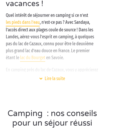
vacances !
Quel intérêt de séjourner en camping si ce n’est
les pieds dans l’eau
, n’est-ce pas ? Avec Sandaya,
l’accès direct aux plages coule de source ! Dans les
Landes, aérez-vous l’esprit en camping, à quelques
pas du lac de Cazaux, connu pour être le deuxième
plus grand lac d’eau douce en France. Le premier
étant le
lac du Bourget
en Savoie.
En camping près du lac de Cazaux, vous y apprécierez
la tranquillité et les
sports nautiques
proposés. Avec
Lire la suite
ses 5 800 hectares, vous ne risquerez pas de vous
marcher dessus sur les plages aménagées, ni même
de vous bousculer dans l’eau d’ailleurs. Et pour
couronner le tout, le lac de Cazaux est situé à
Camping : nos conseils
proximité de
l’océan
. Plutôt pratique si vous
souhaitez changer d’environnement d’un jour à
pour un séjour réussi
l’autre durant votre séjour en camping
4 étoiles
! De