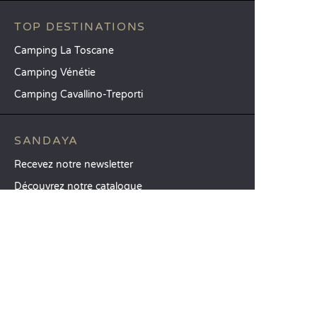
TOP DESTINATIONS
Camping La Toscane
Camping Vénétie
Camping Cavallino-Treporti
SANDAYA
Recevez notre newsletter
Découvrez notre catalogue
CSE / Collectivités
Comparez nos locations
Comparez nos emplacements
Nos engagements RSE
Groupes et séminaires