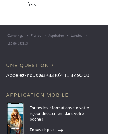
frais
Campings
France
Aquitaine
Landes
Lac de Cazaux
UNE QUESTION ?
Appelez-nous au
+33 (0)4 11 32 90 00
APPLICATION MOBILE
Toutes les informations sur votre
séjour directement dans votre
poche !
En savoir plus