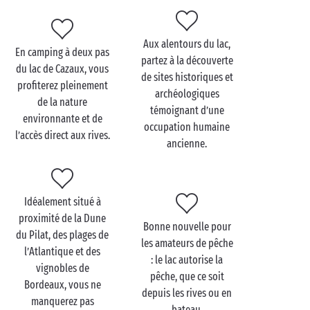
retour au camping, toujours les pieds dans l’eau, la
piscine chauffée n’attendait plus que vous…
Aux alentours du lac,
En camping à deux pas
partez à la découverte
du lac de Cazaux, vous
de sites historiques et
profiterez pleinement
Visitez le Lac de Cazaux
archéologiques
de la nature
en famille
témoignant d’une
environnante et de
occupation humaine
l’accès direct aux rives.
En famille
, le lac de Cazaux vous invite à des
ancienne.
moments conviviaux au bord de l’eau. Les enfants
pourront patauger, et même y apprendre à nager en
toute sécurité, tandis que les plus grands préféreront
Idéalement situé à
faire du canoë sur le lac. Hors période estivale, le lac
proximité de la Dune
de Cazaux vous propose des petites balades sur les
Bonne nouvelle pour
du Pilat, des plages de
sentiers qui l’entourent.
les amateurs de pêche
l’Atlantique et des
: le lac autorise la
Au camping, vos petits continueront à s’amuser avec
vignobles de
pêche, que ce soit
leurs copains en
Bordeaux, vous ne
clubs pour enfants
. En parallèle,
depuis les rives ou en
manquerez pas
vous profiterez de ce temps pour vous relaxer au
bateau.