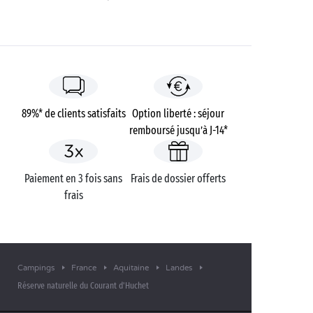
Notre coin préféré ? La plage de la Lette Blanche, à
mi-chemin entre Moliets et
Vielle-Saint-Girons
. Bien
connue des locaux, elle est souvent considérée
comme la plage la plus sauvage de la côte landaise et
vous offre un décor de rêve face à l’océan. L’endroit
rêvé pour profiter d’un pique-nique, d’un bain de
soleil et de quelques brasses rafraîchissantes avant
89%* de clients satisfaits
Option liberté : séjour
de regagner le camping !
remboursé jusqu’à J-14*
Paiement en 3 fois sans
Frais de dossier offerts
frais
Campings
France
Aquitaine
Landes
Réserve naturelle du Courant d'Huchet