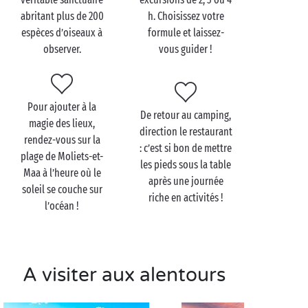
abritant plus de 200
h. Choisissez votre
espèces d’oiseaux à
formule et laissez-
observer.
vous guider !
Visitez la réserve
naturelle du Courant
d’Huchet en famille
Pour ajouter à la
De retour au camping,
Avis aux marcheurs en herbe : munissez-vous de vos
magie des lieux,
direction le restaurant
chaussures de
randonnée
et partez explorer la
rendez-vous sur la
: c’est si bon de mettre
réserve naturelle du Courant d’Huchet à pied !
plage de Moliets-et-
les pieds sous la table
Plusieurs sentiers de promenade, en accès libre et
Maa à l’heure où le
après une journée
ouverts à tous, vous permettent de vous immerger au
soleil se couche sur
riche en activités !
cœur de cet environnement exceptionnel. Le départ
l’océan !
se fait depuis la maison forestière de Pichelèbe et se
termine à l’embouchure du courant, sur la plage de
Moliets. N’oubliez pas votre maillot !
A visiter aux alentours
Vous préférez vous laisser guider ? Embarquez avec
les bateliers du courant d’Huchet à bord d’une