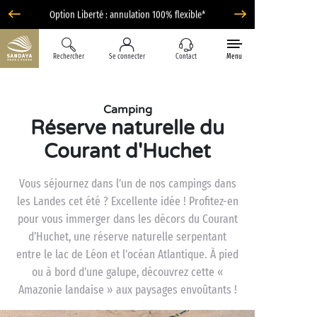
Option Liberté : annulation 100% flexible*
Rechercher
Se connecter
Contact
Menu
Camping
Réserve naturelle du
Courant d'Huchet
Vous séjournez dans l’un de nos campings dans
les Landes cet été ? Excellente idée ! Profitez-en
pour vous immerger dans les décors du Courant
d’Huchet, une réserve naturelle serpentant
entre le lac de Léon et l’océan Atlantique. À pied
ou à bord d’une galupe, découvrez cette «
Amazonie landaise » aux paysages envoûtants !