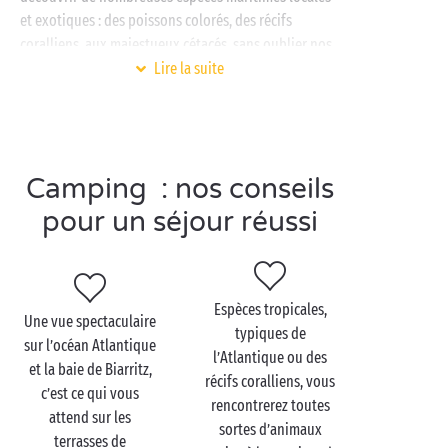
et exotiques : des poissons colorés, des récifs
coralliens, aux majestueux cétacés, sans oublier nos
adorables amis les phoques. Si vous n’avez jamais
Lire la suite
fait de plongée sous-marine, l’aquarium de Biarritz
vous en donnera l’envie, c’est une certitude !
Poursuivez votre expérience marine à quelques
minutes de votre camping Sandaya en vous rendant
Camping : nos conseils
sur les plages avoisinantes avec vos masques et
pour un séjour réussi
tubas. Au sein même du camping, des transats vous
attendent au bord de la
piscine
pour un moment de
détente après une telle journée de découvertes. Les
p’tits loups pourront continuer à se divertir avec nos
Espèces tropicales,
Une vue spectaculaire
animateurs au
club enfants
.
typiques de
sur l’océan Atlantique
l’Atlantique ou des
et la baie de Biarritz,
récifs coralliens, vous
c’est ce qui vous
rencontrerez toutes
attend sur les
Visitez Aquarium de
sortes d’animaux
terrasses de