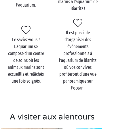
Biarritz en famille
marins à l’aquarium de
l’aquarium.
Biarritz !
Et si on vous disait qu'il y a plus de 60 aquariums à
visiter, nous croiriez-vous ? C’est pourtant la vérité !
L’aquarium de Biarritz vous fait découvrir de fond en
Il est possible
comble la vie sous-marine de l’
Atlantique
et de la
Le saviez-vous ?
d’organiser des
zone Indo-Pacifique. Il y a de quoi émerveiller plus
L’aquarium se
événements
d’un enfant lors de votre séjour en camping
compose d’un centre
professionnels à
en famille
! Méduses, murènes, poulpes, tortues,
de soins où les
l’aquarium de Biarritz
phoques, … Ce sera l’occasion parfaite pour
animaux marins sont
où vos convives
contempler des animaux marins.
accueillis et relâchés
profiteront d’une vue
Avant de partir, faites un détour par le bassin des
une fois soignés.
panoramique sur
phoques à l’heure de leur repas. Vos enfants
l’océan.
repartiront de l’aquarium de Biarritz d’autant plus
satisfaits !
A visiter aux alentours