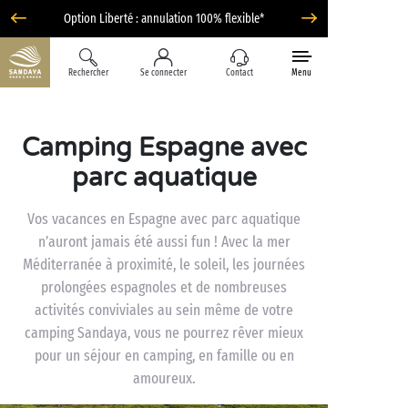
Option Liberté : annulation 100% flexible*
Rechercher
Se connecter
Contact
Menu
Camping Espagne avec
parc aquatique
Vos vacances en Espagne avec parc aquatique
n’auront jamais été aussi fun ! Avec la mer
Méditerranée à proximité, le soleil, les journées
prolongées espagnoles et de nombreuses
activités conviviales au sein même de votre
camping Sandaya, vous ne pourrez rêver mieux
pour un séjour en camping, en famille ou en
amoureux.