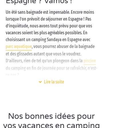
Espagne ? Vamos !
Un été sans baignade est impensable. Encore moins
lorsque l’on prévoit de séjourner en Espagne ! Pas
d’inquiétude, nous avons tout prévu pour que vos
vacances soient les plus agréables possibles. En
choisissant un camping Sandaya en Espagne avec
parc aquatique
, vous pourrez abuser de la baignade
et des glissades autant que vous le voudrez.
D’ailleurs, rien de tel qu’un plongeon dans la
piscine
du camping en fin de journée pour se rafraîchir, n’est-
ce pas ?
Lire la suite
Que ce soit au camping
Valencia
à
Puçol
, ou à
Cypsela Resort
en Catalogne, nous vous réservons le
top du top dans nos espaces baignades : bains à
remous, toboggans, et bien évidemment des
Nos bonnes idées pour
piscines chauffées
. En camping
4 étoiles
en Espagne
avec parc aquatique, les enfants pourront s’amuser
vos vacances en camping