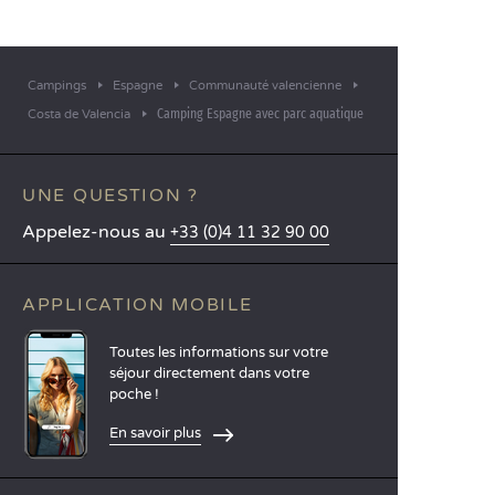
Campings
Espagne
Communauté valencienne
Camping Espagne avec parc aquatique
Costa de Valencia
UNE QUESTION ?
Appelez-nous au
+33 (0)4 11 32 90 00
APPLICATION MOBILE
Toutes les informations sur votre
séjour directement dans votre
poche !
En savoir plus