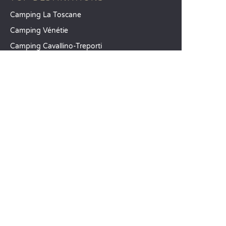
Camping La Toscane
Camping Vénétie
Camping Cavallino-Treporti
SANDAYA
Recevez notre newsletter
Découvrez notre catalogue
CSE / Collectivités
Comparez nos locations
Comparez nos emplacements
Nos engagements RSE
Groupes et séminaires
Business Village by Sandaya
Nos services à la carte