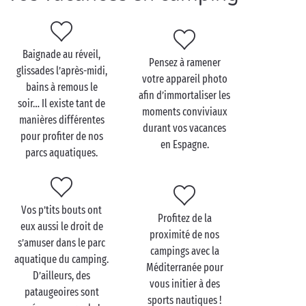
sous la surveillance de nos maîtres-nageurs, et les
parents se dorer la pilule au soleil, en toute sérénité.
Le petit plus ? Nos campings haut de gamme
Baignade au réveil,
Pensez à ramener
espagnols se situent à deux pas de la plage ! Alors
glissades l’après-midi,
votre appareil photo
que ce soit pour pratiquer des activités nautiques en
bains à remous le
afin d’immortaliser les
mer ou faire trempette dans nos espaces aquatiques,
soir… Il existe tant de
moments conviviaux
la fraîcheur sera au rendez-vous.
manières différentes
durant vos vacances
pour profiter de nos
en Espagne.
parcs aquatiques.
Vos p’tits bouts ont
Profitez de la
eux aussi le droit de
proximité de nos
s’amuser dans le parc
campings avec la
aquatique du camping.
Méditerranée pour
D’ailleurs, des
vous initier à des
pataugeoires sont
sports nautiques !