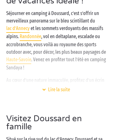
de vacances idéale !
Séjourner en camping à Doussard, c’est s’offrir un
merveilleux panorama sur le bleu scintillant du
lac d’Annecy
et les sommets verdoyants des massifs
alpins.
Randonnée
, vol en deltaplane, escalade ou
accrobranche, vous voilà au royaume des sports
outdoor avec, pour décor, les plus beaux paysages de
Haute-Savoie
. Venez en profiter tout l’été en camping
Sandaya !
Au cœur d’une nature immaculée, profitez d’un écrin
de verdure rien qu’à vous en séjournant sur un
Lire la suite
authentique
emplacement de camping
ou dans un
mobil-home
tout confort. Au charme des lieux vient
s’ajouter le panel d’activités proposées au sein du
Visitez Doussard en
camping : clubs enfants gratuits, pause bien-être
famille
dans le parc aquatique, tournois sur le terrain
multisports… Venez renouer avec la
nature
et votre
Situé sur la rive sud du lac d’Annecy, Doussard et sa