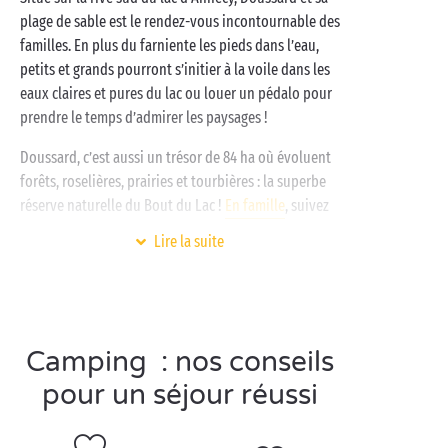
âme d’enfant en camping à Doussard, là où les
plage de sable est le rendez-vous incontournable des
vacances se croquent à pleines dents !
familles. En plus du farniente les pieds dans l’eau,
petits et grands pourront s’initier à la voile dans les
eaux claires et pures du lac ou louer un pédalo pour
prendre le temps d’admirer les paysages !
Doussard, c’est aussi un trésor de 84 ha où évoluent
forêts, roselières, prairies et tourbières : la superbe
réserve naturelle du Bout du Lac !
En famille
, suivez
le sentier pédagogique au cœur d’une nature
Lire la suite
préservée. Des panneaux vous informent des espèces
peuplant les lieux et vous invitent à suivre la trace
du… castor !
Camping : nos conseils
pour un séjour réussi
Visitez Doussard en
couple