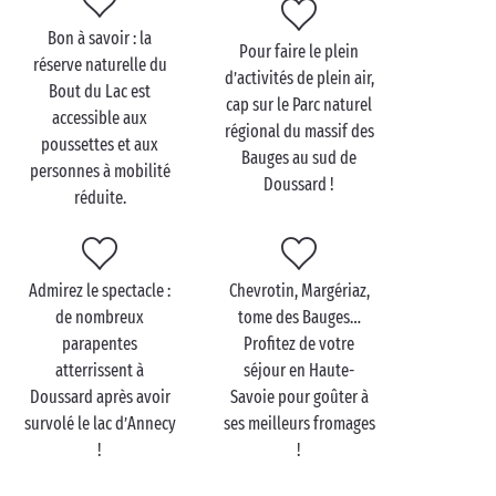
Si votre camping à Doussard vous offre un superbe
Bon à savoir : la
panorama sur le lac d’Annecy, bien d’autres points de
Pour faire le plein
réserve naturelle du
vue vous permettent d’en apprécier toute la beauté.
d’activités de plein air,
Bout du Lac est
Pour l’admirer de près, louez un vélo et suivez la
cap sur le Parc naturel
accessible aux
piste cyclable du tour du lac d’Annecy, l’une des plus
régional du massif des
poussettes et aux
belles randonnées cyclistes de France. En chemin, de
Bauges au sud de
personnes à mobilité
jolies escales vous attendent pour faire une pause
Doussard !
réduite.
en amoureux
, comme le romantique château de
Duingt. Une photo souvenir est de mise !
Au bout du chemin, la découverte d’
Annecy
Admirez le spectacle :
Chevrotin, Margériaz,
récompense vos efforts. Laissez les vélos aux portes
de nombreux
tome des Bauges…
de la ville et papillonnez de trésor en trésor : Palais
parapentes
Profitez de votre
de l’Île, Pont des Amours, le Pâquier… Vous n’êtes pas
atterrissent à
séjour en Haute-
au bout de vos surprises !
Doussard après avoir
Savoie pour goûter à
survolé le lac d’Annecy
ses meilleurs fromages
!
!