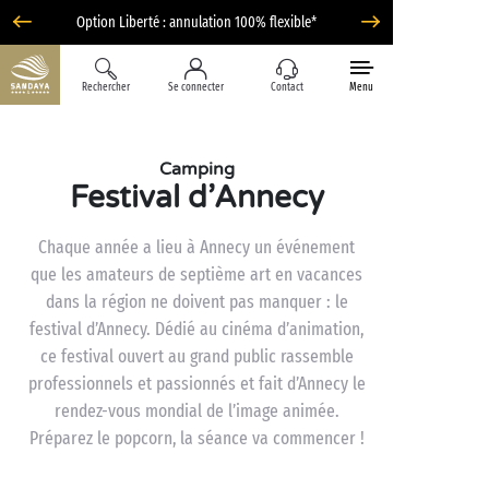
Option Liberté : annulation 100% flexible*
Rechercher
Se connecter
Contact
Menu
Camping
Festival d’Annecy
Chaque année a lieu à Annecy un événement
que les amateurs de septième art en vacances
dans la région ne doivent pas manquer : le
festival d’Annecy. Dédié au cinéma d’animation,
ce festival ouvert au grand public rassemble
professionnels et passionnés et fait d’Annecy le
rendez-vous mondial de l’image animée.
Préparez le popcorn, la séance va commencer !