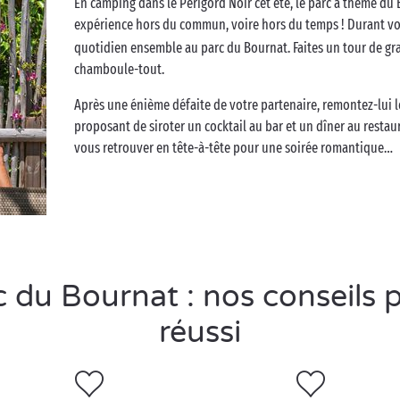
En camping dans le Périgord Noir cet été, le parc à thème du
expérience hors du commun, voire hors du temps ! Durant vo
quotidien ensemble au parc du Bournat. Faites un tour de g
chamboule-tout.
Après une énième défaite de votre partenaire, remontez-lui l
proposant de siroter un cocktail au bar et un dîner au restaur
vous retrouver en tête-à-tête pour une soirée romantique…
du Bournat : nos conseils 
réussi