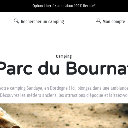
Option Liberté : annulation 100% flexible*
Rechercher un camping
Mon compte
Camping
Parc du Bourna
otre camping Sandaya, en Dordogne ! Ici, plongez dans une ambiance 
Découvrez les métiers anciens, les attractions d’époque et laissez-vo