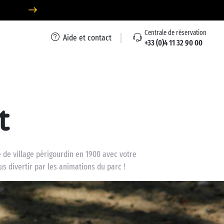
Centrale de réservation
Aide et contact
+33 (0)4 11 32 90 00
t
de village périgourdin en 1900 avec votre
us divertir par les animations du parc !