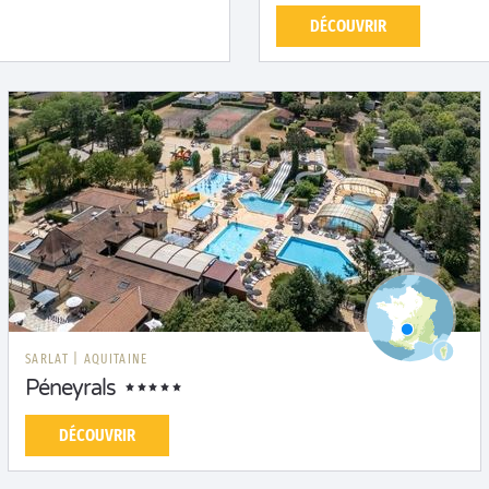
DÉCOUVRIR
SARLAT
|
AQUITAINE
Péneyrals
DÉCOUVRIR