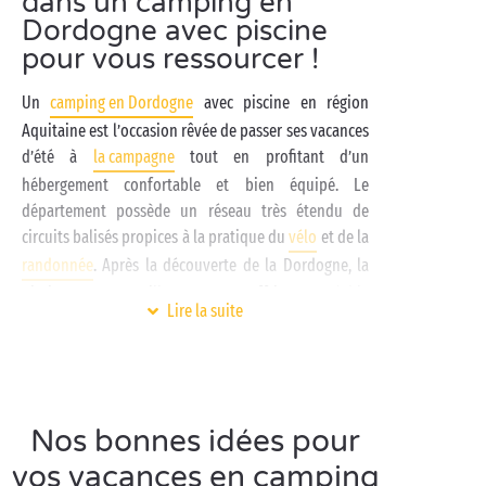
dans un camping en
Dordogne avec piscine
pour vous ressourcer !
Un
camping en Dordogne
avec piscine en région
Aquitaine est l’occasion rêvée de passer ses vacances
d’été à
la campagne
tout en profitant d’un
hébergement confortable et bien équipé. Le
département possède un réseau très étendu de
circuits balisés propices à la pratique du
vélo
et de la
randonnée
. Après la découverte de la Dordogne, la
piscine vous accueille pour vous offrir un agréable
Lire la suite
moment de détente et d’amusement. Bassins
intérieurs et extérieurs, pataugeoires, toboggans,
aires de jeux aquatiques… Pas le temps de s’ennuyer
dans un camping en Dordogne avec piscine !
Nos bonnes idées pour
La Dordogne est aussi un véritable bonheur pour
tous les gourmands et les gourmandes. Sa
vos vacances en camping