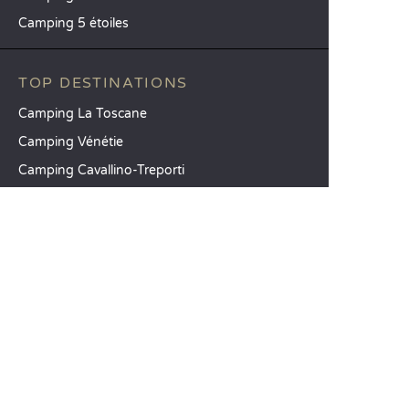
Camping 5 étoiles
TOP DESTINATIONS
Camping La Toscane
Camping Vénétie
Camping Cavallino-Treporti
SANDAYA
Recevez notre newsletter
Découvrez notre catalogue
CSE / Collectivités
Comparez nos locations
Comparez nos emplacements
Nos engagements RSE