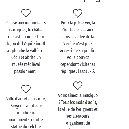
gastronomie est riche : elle met à l’honneur de
nombreux produits issus du canard et de l’oie,
notamment le foie gras, le gésier et le confit. Côté
sucré, la Dordogne vous régale avec ses plats à base
Classé aux monuments
Pour la préserver, la
de noix, de mirabelles et de fraises.
historiques, le château
Grotte de Lascaux
de Castelnaud est un
dans la vallée de la
bijou de l’Aquitaine. Il
Vézère n’est plus
surplombe la vallée du
accessible au public.
Céou et abrite un
Vous pouvez
musée médiéval
cependant visiter sa
passionnant !
réplique : Lascaux 2.
Vous aimez la musique
Ville d’art et d’histoire,
? Tous les mois d’août,
Bergerac abrite de
la ville de Périgueux et
nombreux
ses alentours
monuments, dont la
organisent de
statue du célèbre