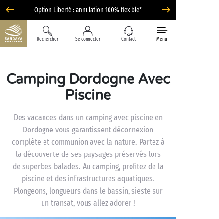
Option Liberté : annulation 100% flexible*
Rechercher
Se connecter
Contact
Menu
Camping Dordogne Avec
Piscine
Des vacances dans un camping avec piscine en
Dordogne vous garantissent déconnexion
complète et communion avec la nature. Partez à
la découverte de ses paysages préservés lors
de superbes balades. Au camping, profitez de la
piscine et des infrastructures aquatiques.
Plongeons, longueurs dans le bassin, sieste sur
un transat, vous allez adorer !