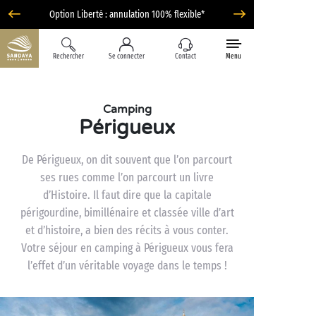
Option Liberté : annulation 100% flexible*
Rechercher
Se connecter
Contact
Menu
Camping
Périgueux
De Périgueux, on dit souvent que l’on parcourt
ses rues comme l’on parcourt un livre
d’Histoire. Il faut dire que la capitale
périgourdine, bimillénaire et classée ville d’art
et d’histoire, a bien des récits à vous conter.
Votre séjour en camping à Périgueux vous fera
l’effet d’un véritable voyage dans le temps !