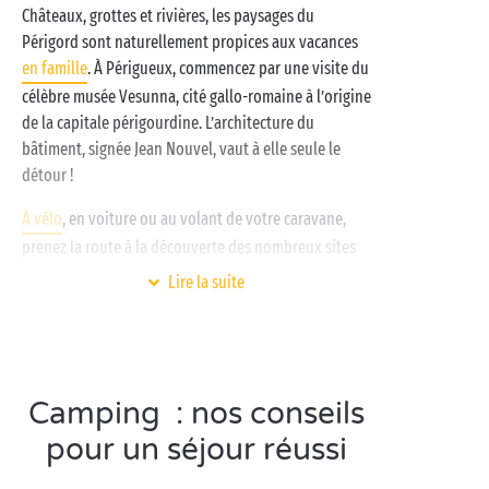
Périgord, votre séjour s’annonce riche en aventures
Châteaux, grottes et rivières, les paysages du
en camping Sandaya !
Périgord sont naturellement propices aux vacances
en famille
. À Périgueux, commencez par une visite du
célèbre musée Vesunna, cité gallo-romaine à l’origine
de la capitale périgourdine. L’architecture du
bâtiment, signée Jean Nouvel, vaut à elle seule le
détour !
À vélo
, en voiture ou au volant de votre caravane,
prenez la route à la découverte des nombreux sites
d’intérêt entourant votre camping en Dordogne :
Lire la suite
grotte de Lascaux
, de Tourtoirac, château de Boires et
de Hautefort… Vous n’êtes pas au bout de vos
surprises !
Camping : nos conseils
pour un séjour réussi
Visitez Périgueux en
couple