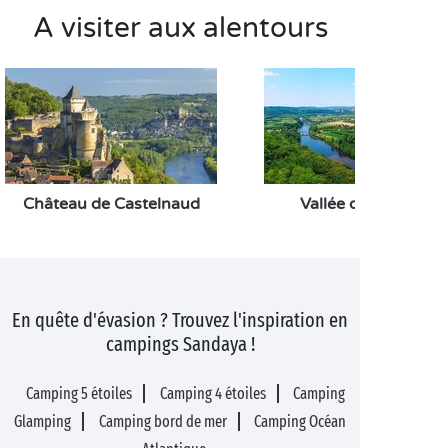
A visiter aux alentours
Château de Castelnaud
Vallée de la Vézère
En quête d'évasion ? Trouvez l'inspiration en
campings Sandaya !
Camping 5 étoiles
Camping 4 étoiles
Camping
Glamping
Camping bord de mer
Camping Océan