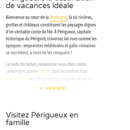
de vacances idéale
Bienvenue au cœur de la
Dordogne
, là où rivières,
grottes et châteaux constituent les paysages dignes
d’un véritable conte de fée. À Périgueux, capitale
historique du Périgord, traversez les rues comme les
époques : empreintes médiévales et gallo-romaines
se succèdent, à vous de les conquérir !
Le reste du temps, ressourcez-vous dans votre
camping en pleine
nature
, dans le confort d’un
mobil-home
haut de gamme ou en plein air sur un
authentique
emplacement de camping
. Les piscines
Lire la suite
et
toboggans
du vaste parc aquatique vous
attendent pour le grand plongeon, tandis que les
animateurs des
mini clubs gratuits
occupent les
Visitez Périgueux en
petits campeurs tout l’été. Entre détente,
famille
activités sportives
et balades découvertes des 4