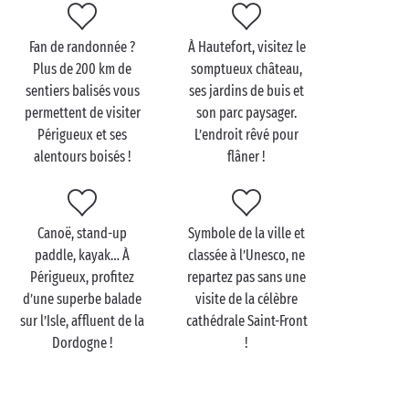
En camping à Périgueux, offrez-vous un séjour
Fan de randonnée ?
À Hautefort, visitez le
gourmand, sportif, au vert… ou même les 3 à la fois.
Plus de 200 km de
somptueux château,
La capitale du Périgord sait flatter les sens des
sentiers balisés vous
ses jardins de buis et
amoureux
et ne vous laissera pas indifférent !
permettent de visiter
son parc paysager.
Périgueux et ses
L’endroit rêvé pour
Après une
nuit insolite
en tente lodge, direction le
alentours boisés !
flâner !
célèbre marché de Périgueux. Dans votre panier : des
truffes, des fraises, des noix, du vin de Bergerac… cap
sur les berges de l’Isle pour profiter d’un délicieux
pique-nique ! Amateur de cyclotourisme ? Empruntez
Canoë, stand-up
Symbole de la ville et
la véloroute voie verte le temps d’une balade
paddle, kayak… À
classée à l’Unesco, ne
bucolique : dépaysement et légèreté assurés !
Périgueux, profitez
repartez pas sans une
d’une superbe balade
visite de la célèbre
sur l’Isle, affluent de la
cathédrale Saint-Front
Dordogne !
!