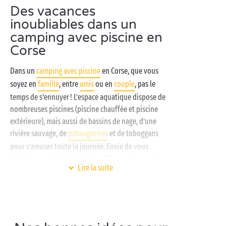
Des vacances
inoubliables dans un
camping avec piscine en
Corse
Dans un
camping avec piscine
en Corse, que vous
soyez en
famille
, entre
amis
ou en
couple
, pas le
temps de s’ennuyer ! L’espace aquatique dispose de
nombreuses piscines (piscine chauffée et piscine
extérieure), mais aussi de bassins de nage, d’une
rivière sauvage, de
pataugeoires
et de toboggans
pour s’amuser toute la journée. Envie de vous
détendre au bord de la piscine ? Prenez place sur les
Lire la suite
transats du solarium, sous les parasols pour une
sieste à l’ombre ou un moment de lecture au bord de
la piscine. Et pour vous relaxer encore plus, l’espace
bien-être offre les prestations haut de gamme d’un
spa. Vous avez des enfants ? Notre équipe