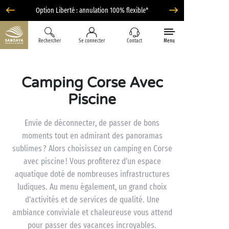
Option Liberté : annulation 100% flexible*
Rechercher
Se connecter
Contact
Menu
Camping Corse Avec
Piscine
Envie de déconnecter, de passer de bons
moments tout en admirant des panoramas
sublimes ? Alors choisissez un camping en Corse
avec piscine ! Vous profiterez d’un espace
aquatique doté de nombreuses infrastructures
ludiques. Au menu également, un grand choix
d’activités et de services de qualité. Une
ambiance conviviale et chaleureuse vous attend
pour passer des vacances incroyables.