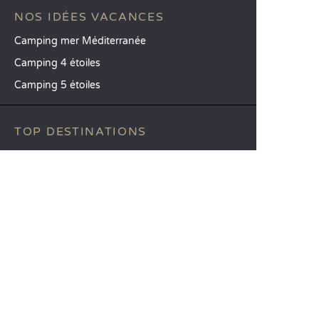
NOS IDÉES VACANCES
Camping mer Méditerranée
Camping 4 étoiles
Camping 5 étoiles
TOP DESTINATIONS
Camping La Toscane
Camping Vénétie
Camping Cavallino-Treporti
SANDAYA
Recevez notre newsletter
Découvrez notre catalogue
CSE / Collectivités