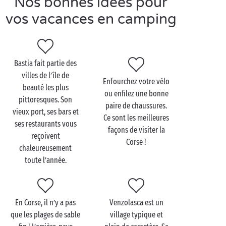
Nos bonnes idées pour
d’animation les attend au mini club. Ils passeront les
vos vacances en camping
meilleures vacances de leur vie !
Au programme de ce
camping 5 étoiles
:
déconnexion, ressourcement, tranquillité, sérénité et
calme.
Bastia fait partie des
Après cette journée passée au bord de la piscine,
villes de l’île de
vous apprécierez les animations et les soirées à
Enfourchez votre vélo
beauté les plus
thème avant de regagner votre logement de luxe
ou enfilez une bonne
pittoresques. Son
confortable.
paire de chaussures.
vieux port, ses bars et
Ce sont les meilleures
ses restaurants vous
façons de visiter la
reçoivent
Corse !
chaleureusement
toute l’année.
En Corse, il n’y a pas
Venzolasca est un
que les plages de sable
village typique et