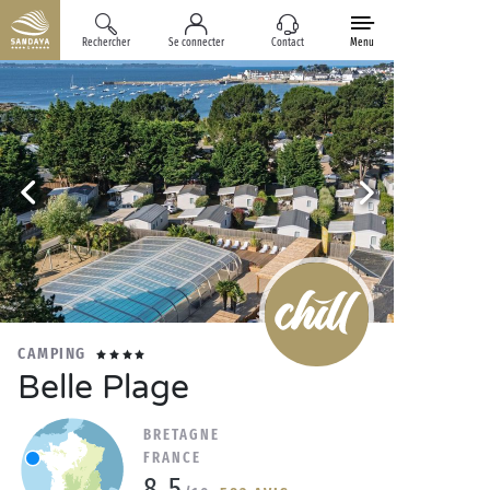
Rechercher
Se connecter
Contact
Menu
CAMPING
Belle Plage
BRETAGNE
FRANCE
8.5