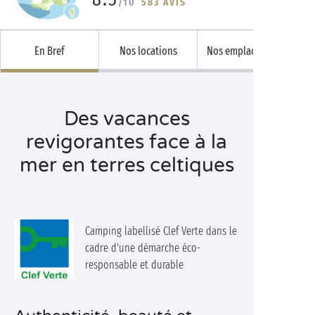
/10
583 AVIS
En Bref
Nos locations
Nos emplacements
Des vacances
revigorantes face à la
mer en terres celtiques
Camping labellisé Clef Verte dans le
cadre d'une démarche éco-
responsable et durable