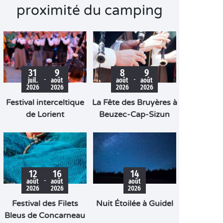
proximité du camping
31
9
8
9
-
-
juil.
août
août
août
2026
2026
2026
2026
Festival interceltique
La Fête des Bruyères à
de Lorient
Beuzec-Cap-Sizun
12
16
14
-
août
août
août
2026
2026
2026
Festival des Filets
Nuit Étoilée à Guidel
Bleus de Concarneau