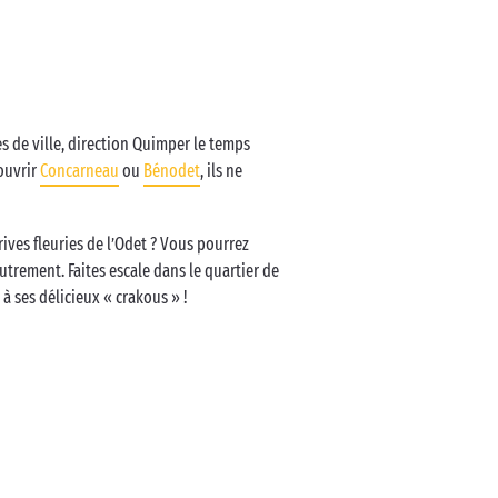
s de ville, direction Quimper le temps
couvrir
Concarneau
ou
Bénodet
, ils ne
ves fleuries de l’Odet ? Vous pourrez
trement. Faites escale dans le quartier de
à ses délicieux « crakous » !