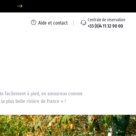
Centrale de réservation
Aide et contact
+33 (0)4 11 32 90 00
site facilement à pied, en amoureux comme
la plus belle rivière de France » !