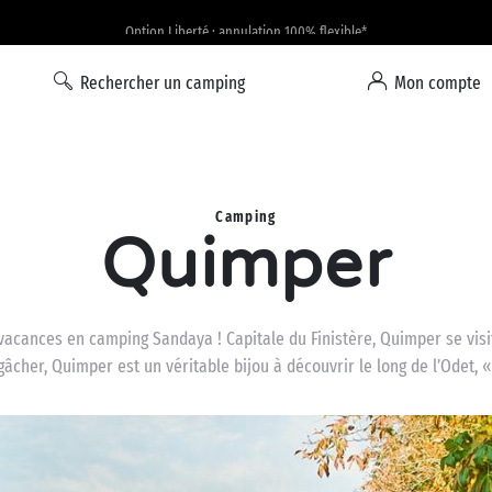
Option Liberté : annulation 100% flexible*
Rechercher un camping
Mon compte
Camping
Quimper
e vacances en camping Sandaya ! Capitale du Finistère, Quimper se vi
gâcher, Quimper est un véritable bijou à découvrir le long de l’Odet, « 