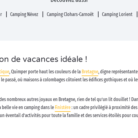
ur
Camping Névez
Camping Clohars-Carnoët
Camping Lorient
ion de vacances idéale !
tique
, Quimper porte haut les couleurs de la
Bretagne
, digne représentante
 le passé, où maisons à colombages côtoient les édifices gothiques et où les
des nombreux autres joyaux en Bretagne, rien de tel qu’un lit douillet ! Da
la belle vie en camping dans le
Finistère
: un cadre privilégié à proximité des
 un éventail d’activités pour toute la famille et des services étoilés pour co