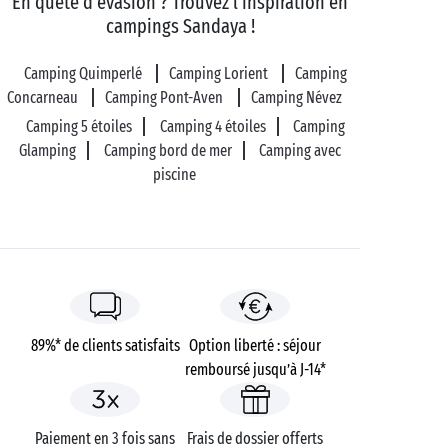
En quête d'évasion ? Trouvez l'inspiration en
planche et tentez de dompter les vagues de
campings Sandaya !
l’océan Atlantique
. Si vous préférez profiter à deux
d’une parenthèse
nature
, mettez le cap vers la
Camping Quimperlé
Camping Lorient
Camping
presqu’île de Crozon, un petit paradis sur terre qui
Concarneau
Camping Pont-Aven
Camping Névez
abrite des criques paradisiaques et des trésors
Camping 5 étoiles
Camping 4 étoiles
Camping
néolithiques.
Glamping
Camping bord de mer
Camping avec
piscine
89%* de clients satisfaits
Option liberté : séjour
remboursé jusqu’à J-14*
Paiement en 3 fois sans
Frais de dossier offerts