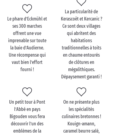
La particularité de
Visitez la Cornouaille en
Le phare d’Eckmühl et
Kerascoët et Kercanic ?
famille
ses 300 marches
Ce sont deux villages
offrent une vue
qui abritent des
Un séjour
en famille
en Cornouaille sera l’occasion
imprenable sur toute
habitations
de faire découvrir à vos bambins les merveilles
la baie d’Audierne.
traditionnelles à toits
naturelles bretonnes. Et elles sont nombreuses : la
Une récompense qui
en chaume entourés
Pointe du Raz et son air de bout du monde,
vaut bien l’effort
de clôtures en
l’archipel des Glénan
et ses eaux turquoise ou encore
fourni !
mégalithiques.
les dunes de la baie d’Audierne balayées par les
Dépaysement garanti !
vents. Vous irez d’émerveillement en émerveillement
pour le plus grand plaisir des petits comme des
grands.
Un petit tour à Pont
On ne présente plus
Côté activités, vous aurez de quoi occuper vos
l’Abbé en pays
les spécialités
petites boules d’énergie, que ce soit sur terre comme
Bigouden vous fera
culinaires bretonnes !
sur l’eau :
découvrir l’un des
randonnée
, sports nautiques ou concours
Kouign-amann,
emblèmes de la
caramel beurre salé,
de château de sable sur l’une des (très) nombreuses