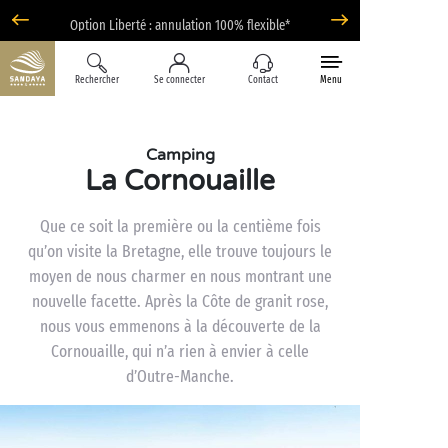
Option Liberté : annulation 100% flexible*
Rechercher
Se connecter
Contact
Menu
Camping
La Cornouaille
Que ce soit la première ou la centième fois
qu’on visite la Bretagne, elle trouve toujours le
moyen de nous charmer en nous montrant une
nouvelle facette. Après la Côte de granit rose,
nous vous emmenons à la découverte de la
Cornouaille, qui n’a rien à envier à celle
d’Outre-Manche.