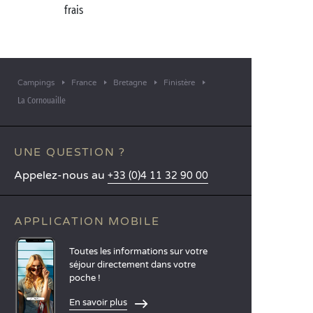
frais
Campings
France
Bretagne
Finistère
La Cornouaille
UNE QUESTION ?
Appelez-nous au
+33 (0)4 11 32 90 00
APPLICATION MOBILE
Toutes les informations sur votre
séjour directement dans votre
poche !
En savoir plus