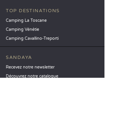
TOP DESTINATIONS
Camping La Toscane
Camping Vénétie
Camping Cavallino-Treporti
SANDAYA
Recevez notre newsletter
Découvrez notre catalogue
CSE / Collectivités
Comparez nos locations
Comparez nos emplacements
Nos engagements RSE
Groupes et séminaires