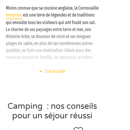
Moins connue que sa cousine anglaise, la Cornouaille
bretonne
est une terre de légendes et de traditions
qui envoûte tous les visiteurs qui ont foulé son sol.
Le charme de ses paysages entre terre et mer, son
Histoire riche, sa douceur de vivre et ses longues
plages de sable, en plus de ses nombreuses autres
qualités, en font une destination idéale pour des
vacances nature en famille, en amoureux et même
entre amis
.
Lire la suite
Pour explorer cet éden, rien de mieux qu’un camping
Sandaya puisque vous serez au cœur de ce cadre
enchanteur et jouirez de services et d’activités de
haute volée :
espace aquatique chauffé
,
spa
,
Camping : nos conseils
clubs enfants gratuits
, terrain multisports et bien
plus ! On prend les vacances en camping très au
pour un séjour réussi
sérieux chez Sandaya.