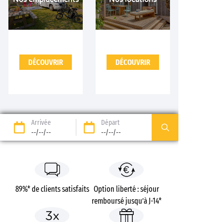
DÉCOUVRIR
DÉCOUVRIR
Arrivée
Départ
--/--/--
--/--/--
89%* de clients satisfaits
Option liberté : séjour
remboursé jusqu’à J-14*