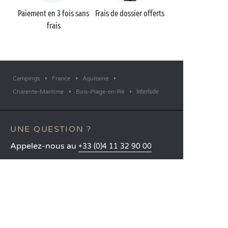
Paiement en 3 fois sans
Frais de dossier offerts
frais
Campings
France
Aquitaine
Interlude
Charente-Maritime
Bois-Plage-en-Ré
UNE QUESTION ?
Appelez-nous au
+33 (0)4 11 32 90 00
APPLICATION MOBILE
Toutes les informations sur votre
séjour directement dans votre
poche !