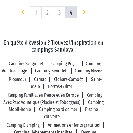
1
2
3
4
En quête d'évasion ? Trouvez l'inspiration en
campings Sandaya !
Camping Sanguinet
Camping Puçol
Camping
Vendres Plage
Camping Bénodet
Camping Névez
Ploemeur
Carnac
Clohars-Carnoët
Saint-
Malo
Perros-Guirec
Camping Familial en France et en Europe
Camping
Avec Parc Aquatique (Piscine et Toboggans)
Camping
Mobil-home
Camping bord de mer
Piscine
couverte
Camping Glamping
Animations enfants gratuites
Camping Hébergements insolites
Camping