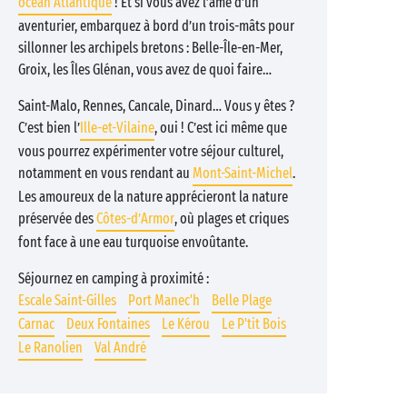
océan Atlantique
! Et si vous avez l’âme d’un
aventurier, embarquez à bord d’un trois-mâts pour
sillonner les archipels bretons : Belle-Île-en-Mer,
Groix, les Îles Glénan, vous avez de quoi faire…
Saint-Malo, Rennes, Cancale, Dinard… Vous y êtes ?
C’est bien l’
Ille-et-Vilaine
, oui ! C’est ici même que
vous pourrez expérimenter votre séjour culturel,
notamment en vous rendant au
Mont-Saint-Michel
.
Les amoureux de la nature apprécieront la nature
préservée des
Côtes-d’Armor
, où plages et criques
font face à une eau turquoise envoûtante.
Séjournez en camping à proximité :
Escale Saint-Gilles
Port Manec'h
Belle Plage
Carnac
Deux Fontaines
Le Kérou
Le P'tit Bois
Le Ranolien
Val André