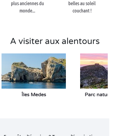
profiterez également d’un joli panorama sur la ville
plus anciennes du
belles au soleil
depuis leur toit ! Enfin, si vous aspirez à un bol de
monde…
couchant !
nature
, direction le grand parc de la Devesa avant de
reprendre la route du camping.
A visiter aux alentours
Îles Medes
Parc naturel du Montg