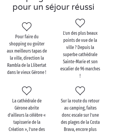
pour un séjour réussi
Visitez Gérone en couple
Alternative à l’effervescence de
Barcelone
et aux
L’un des plus beaux
sorties plage bordant votre camping Sandaya,
Pour faire du
points de vue de la
Gérone s’impose comme une destination idéale pour
shopping ou goûter
ville ? Depuis la
votre balade
en amoureux
. Avec ses musées, ses
aux meilleurs tapas de
superbe cathédrale
maisons multicolores au bord de l’eau et ses
la ville, direction la
Sainte-Marie et son
monuments de toutes époques, Gérone a de belles
Rambla de la Llibertat
escalier de 96 marches
histoires à vous conter. Incontournable, le Call
dans le vieux Gérone !
!
rassemble la plupart des sites d’intérêt, tels que le
musée de l’histoire juive, celui du cinéma à la
collection impressionnante ou encore le museu
d’Historia. Commencez par-là !
La cathédrale de
Sur la route du retour
Gérone abrite
au camping, faites
Changement d’atmosphère en découvrant les bains
d’ailleurs la célèbre «
donc escale sur l’une
arabes superbement conservés et dont la visite ne
tapisserie de la
des plages de la Costa
vous prendra que quelques minutes. Vous y
Création », l’une des
Brava, encore plus