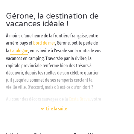
Gérone, la destination de
vacances idéale !
À moins d’une heure de la frontière française, entre
arrière-pays et
bord de mer
, Gérone, petite perle de
la
Catalogne
, vous invite à l’escale sur la route de vos
vacances en camping. Traversée par la rivière, la
capitale provinciale renferme bien des trésors à
découvrir, depuis les ruelles de son célèbre quartier
juif jusqu’au sommet de ses remparts cerclant la
vieille ville. D’accord, mais où est-ce qu’on dort ?
Au cœur des décors sauvages de la
Costa Brava
, votre
camping Sandaya vous accueille entre
Lire la suite
mer Méditerranée
et piscines bleu turquoise. Sur
place, profitez d’un vaste choix d’activités, depuis les
animations gratuites des
clubs enfants
jusqu’aux