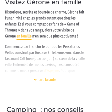
Visitez Gérone en famille
tournois de
sport
inter campeurs. Restaurant, bar à
tapas, navette pour les plages, épicerie… Tout est à
Historique, secrète et bourrée de charme, Gérone fait
portée de main dans votre camping étoilé, il ne vous
l’unanimité chez les grands autant que chez les
reste plus qu’à choisir entre
cottage
,
tente lodge
et
enfants. Et si vous comptez des fans de « Game of
emplacement de camping
pour toute la famille !
Thrones » dans vos rangs, alors votre visite de
Gérone
en famille
n’en sera que plus captivante !
Commencez par franchir le pont de les Peixateries
Velles construit par Gustave Eiffel, vous voici dans le
fascinant Call Jueu (quartier juif) au cœur de la vieille
ville. Entremêlé de ruelles pavées, il est considéré
comme le mieux préservé
d’Espagne
. Pourquoi il
plaira tant aux enfants ? Pour son empreinte
Lire la suite
médiévale intacte qui nous donne l’impression de
voyager dans le temps ! Terminez la visite par une
balade sur les remparts de Gérone vous offrant de
jolis points de vue sur l’ensemble de la ville.
Camping : nos conseils