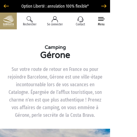
Option Liberté : annulation 100% flexible*
Rechercher
Se connecter
Contact
Menu
Camping
Gérone
Sur votre route de retour en France ou pour
rejoindre Barcelone, Gérone est une ville-étape
incontournable lors de vos vacances en
Catalogne. Épargnée de l’afflux touristique, son
charme n’en est que plus authentique ! Prenez
vos affaires de camping, on vous emmène à
Gérone, perle secrète de la Costa Brava.