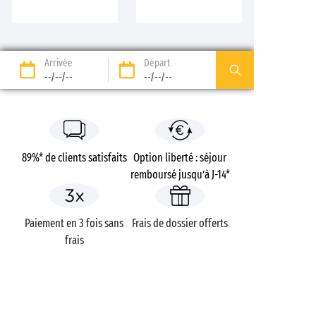
Arrivée
Départ
--/--/--
--/--/--
89%* de clients satisfaits
Option liberté : séjour
remboursé jusqu’à J-14*
Paiement en 3 fois sans
Frais de dossier offerts
frais
Campings
France
Provence-Alpes-Côte d'Azur