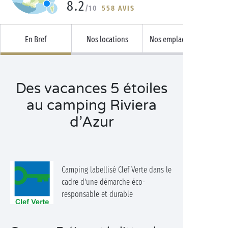
8.2
/10
558 AVIS
En Bref
Nos locations
Nos emplacements
Des vacances 5 étoiles
au camping Riviera
d’Azur
Camping labellisé Clef Verte dans le
cadre d'une démarche éco-
responsable et durable