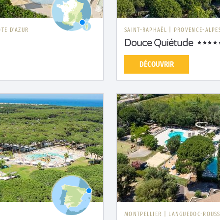
TE D'AZUR
SAINT-RAPHAËL
|
PROVENCE-ALPES
Douce Quiétude
DÉCOUVRIR
MONTPELLIER
|
LANGUEDOC-ROUSS