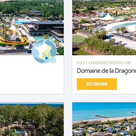
N
VIAS
|
LANGUEDOC-ROUSSILLON
Domaine de la Dragonn
DÉCOUVRIR