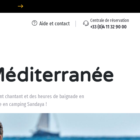
Centrale de réservation
Aide et contact
+33 (0)4 11 32 90 00
éditerranée
ccent chantant et des heures de baignade en
re en camping Sandaya !