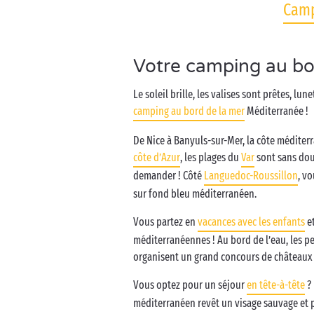
Camp
Votre camping au bo
Le soleil brille, les valises sont prêtes, lu
camping au bord de la mer
Méditerranée !
De Nice à Banyuls-sur-Mer, la côte méditer
côte d’Azur
, les plages du
Var
sont sans dout
demander ! Côté
Languedoc-Roussillon
, v
sur fond bleu méditerranéen.
Vous partez en
vacances avec les enfants
et
méditerranéennes ! Au bord de l’eau, les pe
organisent un grand concours de châteaux 
Vous optez pour un séjour
en tête-à-tête
? 
méditerranéen revêt un visage sauvage et p