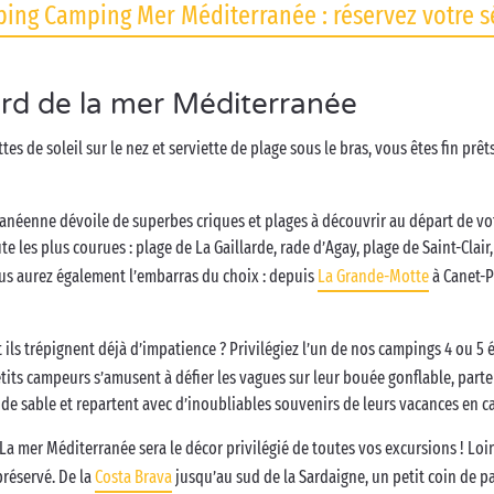
ing Camping Mer Méditerranée : réservez votre s
rd de la mer Méditerranée
nettes de soleil sur le nez et serviette de plage sous le bras, vous êtes fin pr
ranéenne dévoile de superbes criques et plages à découvrir au départ de vo
e les plus courues : plage de La Gaillarde, rade d’Agay, plage de Saint-Clair
ous aurez également l’embarras du choix : depuis
La Grande-Motte
à Canet-Pl
 ils trépignent déjà d’impatience ? Privilégiez l’un de nos campings 4 ou 5 
tits campeurs s’amusent à défier les vagues sur leur bouée gonflable, part
de sable et repartent avec d’inoubliables souvenirs de leurs vacances en 
La mer Méditerranée sera le décor privilégié de toutes vos excursions ! Loin 
réservé. De la
Costa Brava
jusqu’au sud de la Sardaigne, un petit coin de p