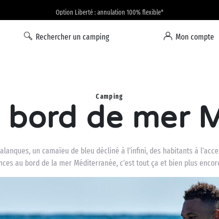
Option Liberté : annulation 100% flexible*
Rechercher un camping
Mon compte
Camping
 bord de mer M
 calanques, un camaïeu de bleu décliné à l’infini, des habitants à l’a
ces au bord de la mer Méditerranée, c’est tout ça et bien plus enco