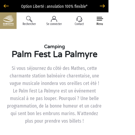
Option Liberté : annulation 100% flexible*
Rechercher
Se connecter
Contact
Menu
Camping
Palm Fest La Palmyre
Si vous séjournez du côté des Mathes, cette
charmante station balnéaire charentaise, une
vague musicale inondera vos oreilles cet été !
Le Palm Fest La Palmyre est un événement
musical à ne pas louper. Pourquoi ? Une belle
programmation, de la bonne humeur et un cadre
qui sent bon les embruns marins. N’attendez
plus pour prendre vos billets !