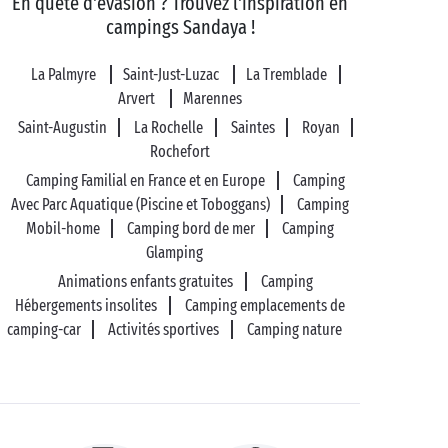
En quête d'évasion ? Trouvez l'inspiration en
campings Sandaya !
La Palmyre
Saint-Just-Luzac
La Tremblade
Arvert
Marennes
Saint-Augustin
La Rochelle
Saintes
Royan
Rochefort
Camping Familial en France et en Europe
Camping
Avec Parc Aquatique (Piscine et Toboggans)
Camping
Mobil-home
Camping bord de mer
Camping
Glamping
Animations enfants gratuites
Camping
Hébergements insolites
Camping emplacements de
camping-car
Activités sportives
Camping nature