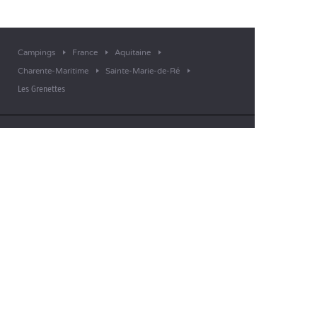
Campings
France
Aquitaine
Charente-Maritime
Sainte-Marie-de-Ré
Les Grenettes
UNE QUESTION ?
Appelez-nous au
+33 (0)4 11 32 90 00
APPLICATION MOBILE
Toutes les informations sur votre
séjour directement dans votre
poche !
En savoir plus