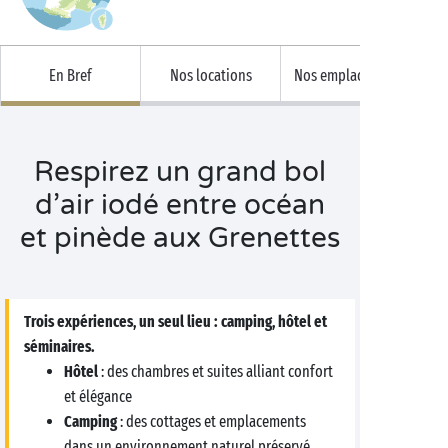
En Bref
Nos locations
Nos emplacements
Respirez un grand bol
d’air iodé entre océan
et pinède aux Grenettes
Trois expériences, un seul lieu : camping, hôtel et
séminaires.
Hôtel
: des chambres et suites alliant confort
et élégance
Camping
: des cottages et emplacements
dans un environnement naturel préservé