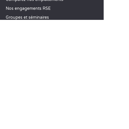
Nos engagements RSE
Groupes et séminaires
Business Village by Sandaya
Nos services à la carte
Offres d’emploi
SERVICE CLIENT
Aide et contact
Votre compte client
Calculez votre impact
L’application mobile Sandaya
Régler mon solde
CGV
Mentions Légales