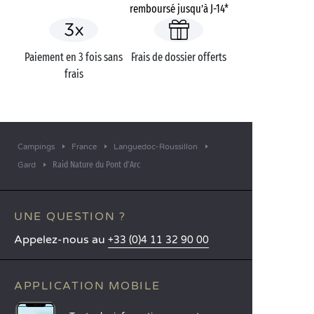
remboursé jusqu’à J-14*
Paiement en 3 fois sans
Frais de dossier offerts
frais
Campings
France
Languedoc-Roussillon
Raid Nature du Pont d’Arc
Gard
UNE QUESTION ?
Appelez-nous au
+33 (0)4 11 32 90 00
APPLICATION MOBILE