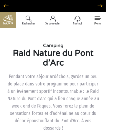
Option Liberté : annulation 100% flexible*
Rechercher
Se connecter
Contact
Menu
Camping
Raid Nature du Pont
d’Arc
Pendant votre séjour ardéchois, gardez un peu
de place dans votre programme pour participer
à un événement sportif incontournable : le Raid
Nature du Pont d’Arc qui a lieu chaque année au
week-end de Pâques. Vous ferez le plein de
sensations fortes et d’adrénaline au cœur du
décor époustouflant du Pont d’Arc. À vos
dossards !