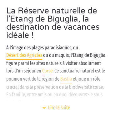
La Réserve naturelle de
l’Etang de Biguglia, la
destination de vacances
idéale !
À l’image des plages paradisiaques, du
Désert des Agriates
ou du maquis, l’Etang de Biguglia
figure parmi les sites naturels à visiter absolument
lors d’un séjour en
Corse
. Ce sanctuaire naturel est le
poumon vert de la région de
Bastia
et joue un rôle
crucial dans la préservation de la biodiversité corse.
En famille, entre amis ou en duo, découvrez-le sous
toutes les coutures !
Lire la suite
Pour un séjour 100 % réussi, il faut un pied-à-terre à
la hauteur des merveilles de l’île de beauté. C’est là
que les campings Sandaya interviennent ! Avec leurs
hébergements
tout équipés, les