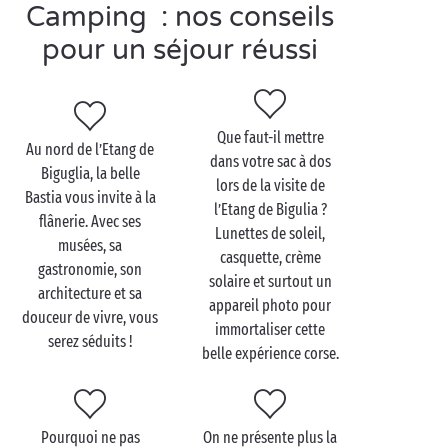
Camping : nos conseils
clubs pour enfants gratuits
, un bel
espace aquatique
et la proximité avec la
pour un séjour réussi
Méditerranée
(cerise sur le
gâteau), vous ne trouverez pas mieux pour votre
séjour en camping.
Que faut-il mettre
Au nord de l’Etang de
dans votre sac à dos
Biguglia, la belle
Visitez la Réserve
lors de la visite de
Bastia vous invite à la
naturelle de l’Etang de
l’Etang de Bigulia ?
flânerie. Avec ses
Lunettes de soleil,
Biguglia en famille
musées, sa
casquette, crème
gastronomie, son
Une visite de l’Etang de Biguglia est une manière
solaire et surtout un
architecture et sa
ludique de sensibiliser vos petits trésors à la
appareil photo pour
douceur de vivre, vous
protection de la
nature
. Voir de ses propres yeux la
immortaliser cette
serez séduits !
belle expérience corse.
diversité de la faune et de la flore, c’est quand même
bien plus intéressant qu’un cours à l’école. Et cela
laissera des souvenirs impérissables dans la tête de
vos enfants.
Pourquoi ne pas
On ne présente plus la