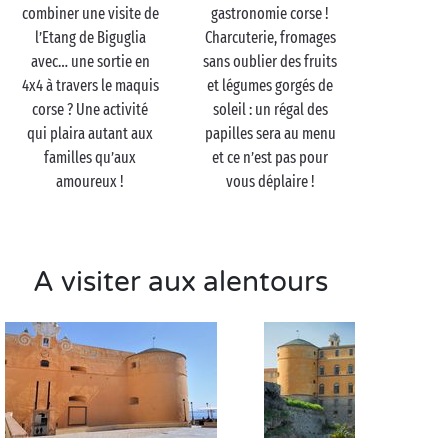
combiner une visite de
gastronomie corse !
Pour compléter cette journée
en famille
100 %
l’Etang de Biguglia
Charcuterie, fromages
instructive, optez pour la visite de l’écomusée du
avec… une sortie en
sans oublier des fruits
fortin dont les deux salles d’exposition vous
4x4 à travers le maquis
et légumes gorgés de
dévoileront l’histoire de ce site unique et des
corse ? Une activité
soleil : un régal des
traditions ancestrales de la pêche lagunaire.
qui plaira autant aux
papilles sera au menu
Instructif et ludique comme on aime ! Et pour les
familles qu’aux
et ce n’est pas pour
après-midis au village vacances, la piscine ou les
amoureux !
vous déplaire !
clubs pour enfants seront les lieux de prédilection
de vos petites boules d’énergie chéries.
A visiter aux alentours
Visitez la Réserve
naturelle de l’Etang de
Biguglia en couple
Chaussures de courses aux pieds, les sportifs
aguerris partiront sur le parcours de santé du parc de