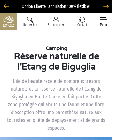
Option Liberté : annulation 100% flexible*
Rechercher
Se connecter
Contact
Menu
Camping
Réserve naturelle de
l’Etang de Biguglia
L’île de beauté recèle de nombreux trésors
naturels et la réserve naturelle de l’Etang de
Biguglia en Haute-Corse en fait partie. Cette
zone protégée qui abrite une faune et une flore
d’exception offre une parenthèse nature aux
touristes en quête de dépaysement et de grands
espaces.