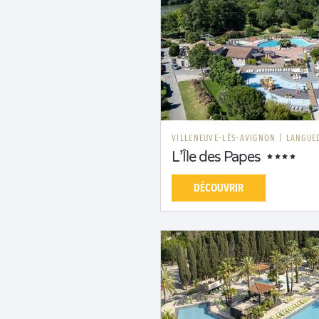
VILLENEUVE-LÈS-AVIGNON
|
LANGUE
L’Île des Papes
DÉCOUVRIR