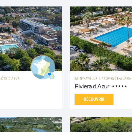
CÔTE D'AZUR
SAINT-AYGULF
|
PROVENCE-ALPES-
Riviera d'Azur
DÉCOUVRIR