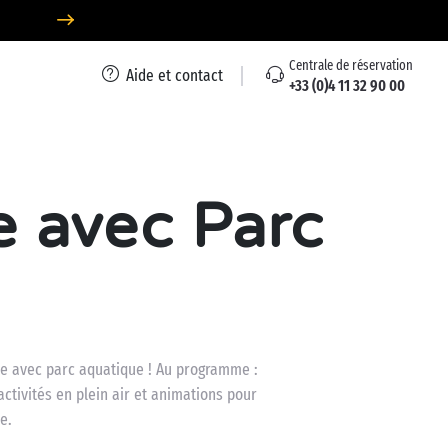
Centrale de réservation
Aide et contact
+33 (0)4 11 32 90 00
e avec Parc
nce avec parc aquatique ! Au programme :
ctivités en plein air et animations pour
e.