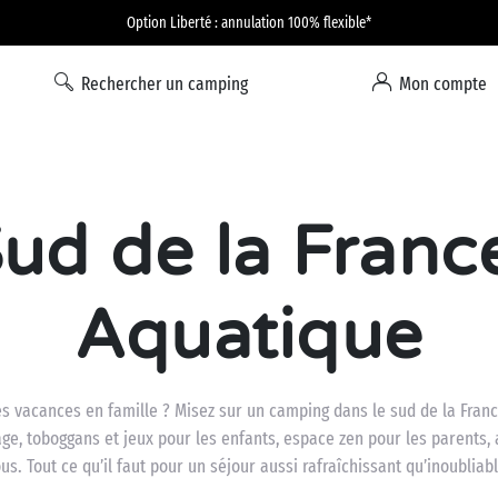
Option Liberté : annulation 100% flexible*
Rechercher un camping
Mon compte
d de la Franc
Aquatique
es vacances en famille ? Misez sur un camping dans le sud de la Fra
e, toboggans et jeux pour les enfants, espace zen pour les parents, a
ous. Tout ce qu’il faut pour un séjour aussi rafraîchissant qu’inoubliabl