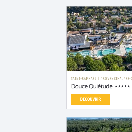
SAINT-RAPHAËL
|
PROVENCE-ALPES-
Douce Quiétude
DÉCOUVRIR