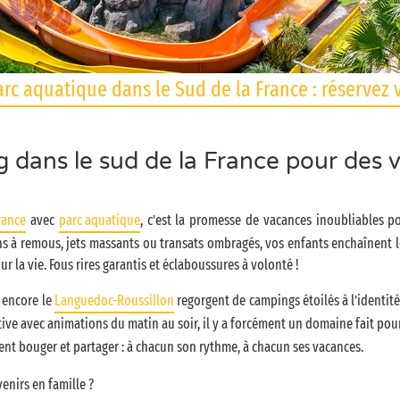
c aquatique dans le Sud de la France : réservez 
dans le sud de la France pour des v
rance
avec
parc aquatique
, c’est la promesse de vacances inoubliables p
ns à remous, jets massants ou transats ombragés, vos enfants enchaînent 
ur la vie. Fous rires garantis et éclaboussures à volonté !
encore le
Languedoc-Roussillon
regorgent de campings étoilés à l’identité
tive avec animations du matin au soir, il y a forcément un domaine fait pou
nt bouger et partager : à chacun son rythme, à chacun ses vacances.
venirs en famille ?