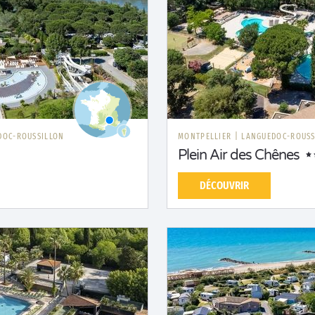
DOC-ROUSSILLON
MONTPELLIER
|
LANGUEDOC-ROUSS
Plein Air des Chênes
DÉCOUVRIR