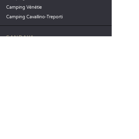
Camping Vénétie
Camping Cavallino-Treporti
SANDAYA
Recevez notre newsletter
Découvrez notre catalogue
CSE / Collectivités
Comparez nos locations
Comparez nos emplacements
Nos engagements RSE
Groupes et séminaires
Business Village by Sandaya
Nos services à la carte
Offres d’emploi