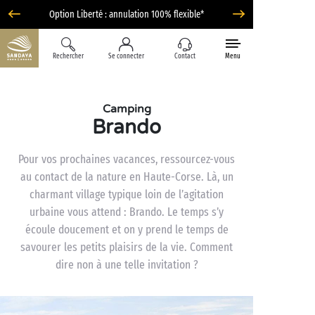
Option Liberté : annulation 100% flexible*
Rechercher
Se connecter
Contact
Menu
Camping
Brando
Pour vos prochaines vacances, ressourcez-vous
au contact de la nature en Haute-Corse. Là, un
charmant village typique loin de l’agitation
urbaine vous attend : Brando. Le temps s’y
écoule doucement et on y prend le temps de
savourer les petits plaisirs de la vie. Comment
dire non à une telle invitation ?