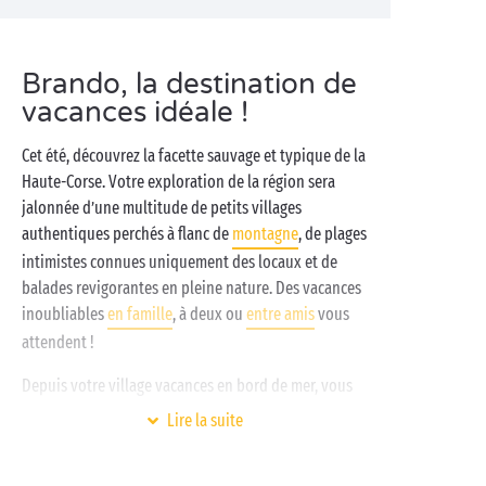
Brando, la destination de
vacances idéale !
Cet été, découvrez la facette sauvage et typique de la
Haute-Corse. Votre exploration de la région sera
jalonnée d’une multitude de petits villages
authentiques perchés à flanc de
montagne
, de plages
intimistes connues uniquement des locaux et de
balades revigorantes en pleine nature. Des vacances
inoubliables
en famille
, à deux ou
entre amis
vous
attendent !
Depuis votre village vacances en bord de mer, vous
n’aurez qu’un mot à la bouche : pro-fi-ter ! Tout a été
Lire la suite
prévu pour que vos vacances soient les meilleurs
possibles.
Clubs pour enfants gratuits
,