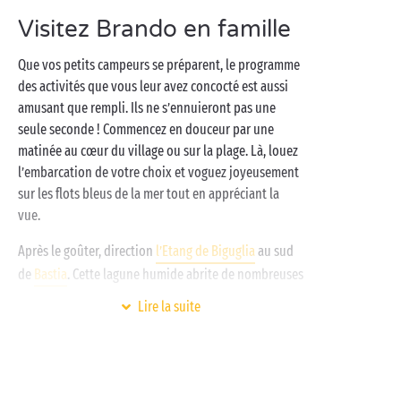
espaces aquatiques
,
mobil-homes
tout confort et
Visitez Brando en famille
animations en journée et en soirée : ça ressemble à
ça, les vacances avec Sandaya !
Que vos petits campeurs se préparent, le programme
des activités que vous leur avez concocté est aussi
amusant que rempli. Ils ne s’ennuieront pas une
seule seconde ! Commencez en douceur par une
matinée au cœur du village ou sur la plage. Là, louez
l’embarcation de votre choix et voguez joyeusement
sur les flots bleus de la mer tout en appréciant la
vue.
Après le goûter, direction
l’Etang de Biguglia
au sud
de
Bastia
. Cette lagune humide abrite de nombreuses
espèces d’oiseaux d’eau et offrira à vos chères
Lire la suite
petites têtes blondes une jolie expérience au contact
de la belle
nature
corse.