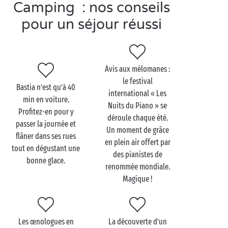
Camping : nos conseils
Visitez Brando en couple
pour un séjour réussi
Chaussures de marche et sac à dos seront vos
meilleurs alliés pour découvrir Brando et ses
environs
en amoureux
. De jolies
randonnées
Avis aux mélomanes :
peuplent les alentours et vous offriront une belle
le festival
bouffée d’air pur. Ne manquez pas non plus de faire
Bastia n’est qu’à 40
international « Les
un tour du village pour visiter le château, l’église et
min en voiture.
Nuits du Piano » se
la tour génoise. De jolis clichés sont à prendre alors
Profitez-en pour y
déroule chaque été.
n’oubliez pas l’appareil photo !
passer la journée et
Un moment de grâce
flâner dans ses rues
en plein air offert par
Que les amateurs de farniente sur la plage se
tout en dégustant une
des pianistes de
rassurent : vous pourrez poser votre serviette sur
bonne glace.
renommée mondiale.
l’une des nombreuses plages à proximité, piquer une
Magique !
tête dans les eaux claires de la mer Tyrrhénienne et
vous dorer ensuite la pilule, bercé par le bruit des
vagues. Les vacances en
Corse
, c’est vraiment le
paradis !
Les œnologues en
La découverte d’un