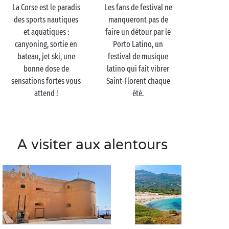
demander de plus pour une escapade romantique en
La Corse est le paradis
Les fans de festival ne
amoureux ? Pas de doute, la Corse a bien mérité son
des sports nautiques
manqueront pas de
surnom d’île de beauté.
et aquatiques :
faire un détour par le
canyoning, sortie en
Porto Latino, un
bateau, jet ski, une
festival de musique
bonne dose de
latino qui fait vibrer
sensations fortes vous
Saint-Florent chaque
attend !
été.
A visiter aux alentours