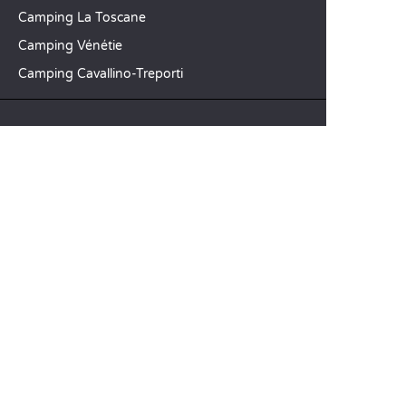
Camping La Toscane
Camping Vénétie
Camping Cavallino-Treporti
SANDAYA
Recevez notre newsletter
Découvrez notre catalogue
CSE / Collectivités
Comparez nos locations
Comparez nos emplacements
Nos engagements RSE
Groupes et séminaires
Business Village by Sandaya
Nos services à la carte