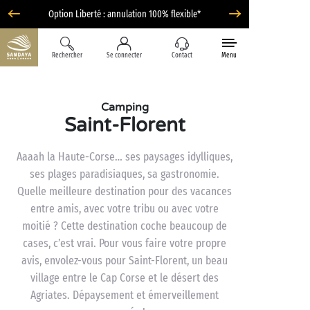
Option Liberté : annulation 100% flexible*
Rechercher
Se connecter
Contact
Menu
Camping
Saint-Florent
Aaaah la Haute-Corse… ses paysages idylliques,
ses plages paradisiaques, sa gastronomie.
Quelle meilleure destination pour des vacances
entre amis, avec votre tribu ou avec votre
moitié ? Cette destination coche beaucoup de
cases, c’est vrai. Pour vous faire votre propre
avis, envolez-vous pour Saint-Florent, un beau
village entre le Cap Corse et le désert des
Agriates. Dépaysement et émerveillement