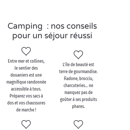
Visitez Saint-Florent en
Camping : nos conseils
couple
pour un séjour réussi
Découvrir Saint-Florent
à deux
commence par une
balade au cœur du village qui a su garder son
authenticité. La vieille ville, la citadelle et le port de
Entre mer et collines,
L’île de beauté est
plaisance sont des incontournables. Éloignez-vous
le sentier des
terre de gourmandise.
un peu direction les vignobles, la Corse étant une
douaniers est une
Fiadone, brocciu,
terre viticole depuis le XIe siècle ! Les œnologues ne
magnifique randonnée
charcuteries… ne
manqueront donc pas de visiter les domaines du Cap
accessible à tous.
manquez pas de
Corse et de
goûter au délicieux nectar
(avec
Préparez vos sacs à
goûter à ses produits
modération !).
dos et vos chaussures
phares.
de marche !
Enfin, finissez en apothéose avec une séance
farniente sur les plages du Lotu et de Saleccia. Le
sable fin, les eaux turquoise, le bruit des vagues : que