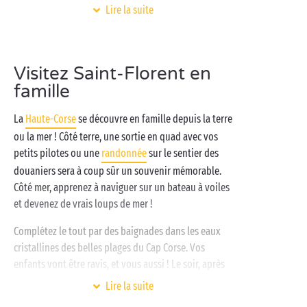
Lire la suite
Explorer les environs, ça demande de l’énergie. Votre
camping Sandaya vous permet de recharger vos
batteries depuis le confort de
votre mobil-home tout équipé
. La détente se
Visitez Saint-Florent en
poursuit sur la plage à proximité pendant que vos
famille
bouts de choux s’amusent aux
clubs enfants gratuits
.
La
Haute-Corse
se découvre en famille depuis la terre
ou la mer ! Côté terre, une sortie en quad avec vos
petits pilotes ou une
randonnée
sur le sentier des
douaniers sera à coup sûr un souvenir mémorable.
Côté mer, apprenez à naviguer sur un bateau à voiles
et devenez de vrais loups de mer !
Complétez le tout par des baignades dans les eaux
cristallines des belles plages du Cap Corse. Vos
enfants vont être ravis, et vous aussi ! Le soir, après
un bon repas
en famille
, direction la scène où une
Lire la suite
soirée animée ravira petits et grands.