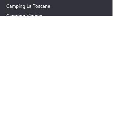
Camping La Toscane
Camping Vénétie
Camping Cavallino-Treporti
SANDAYA
Recevez notre newsletter
Découvrez notre catalogue
CSE / Collectivités
Comparez nos locations
Comparez nos emplacements
Nos engagements RSE
Groupes et séminaires
Business Village by Sandaya
Nos services à la carte