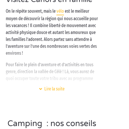
pour vous offrir le meilleur du camping :
mobil-home
On le répète souvent, mais le
vélo
est le meilleur
cosy ou
emplacement
spacieux,
parc aquatique
moyen de découvrir la région qui nous accueille pour
chauffé,
clubs enfants gratuits
, une myriade
les vacances ! Il combine liberté de mouvement avec
d’activités et bien plus !
activité physique douce et autant les amoureux que
les familles l’adorent. Alors partez sans attendre à
l’aventure sur l’une des nombreuses voies vertes des
environs !
Pour faire le plein d’aventure et d’activités en tous
genre, direction la vallée de Célé ! Là, vous aurez de
quoi occuper toute votre tribu avec au programme
canoë
, spéléologie,
randonnée
, grottes et villages à
Lire la suite
découvrir sans oublier la séance baignade suivie
d’un pique-nique au bord de
rivière
!
Camping : nos conseils
Visitez Cahors en couple