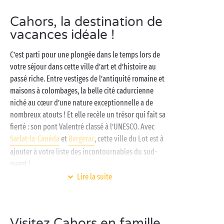
Cahors, la destination de
vacances idéale !
C’est parti pour une plongée dans le temps lors de
votre séjour dans cette ville d’art et d’histoire au
passé riche. Entre vestiges de l’antiquité romaine et
maisons à colombages, la belle cité cadurcienne
niché au cœur d’une nature exceptionnelle a de
nombreux atouts ! Et elle recèle un trésor qui fait sa
fierté : son pont Valentré classé à l’UNESCO. Avec
Sarlat-la-Canéda
et
Bergerac
, cette ville du Lot est à
ajouter à votre liste des incontournables du sud-
ouest !
Lire la suite
Pour accueillir votre tribu ou votre duo, rien de
mieux qu’un de nos campings Sandaya de la région.
Bien que chacun possède son univers unique, tous
proposent des services et infrastructures pensés
Visitez Cahors en famille