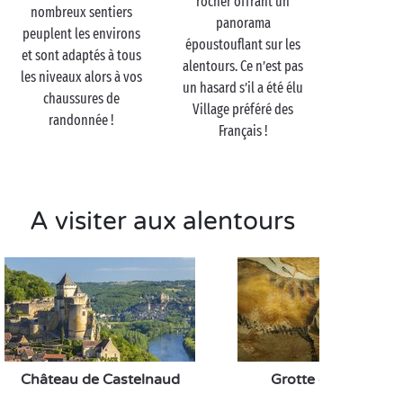
rocher offrant un
nombreux sentiers
panorama
peuplent les environs
époustouflant sur les
et sont adaptés à tous
alentours. Ce n’est pas
les niveaux alors à vos
un hasard s’il a été élu
chaussures de
Village préféré des
randonnée !
Français !
A visiter aux alentours
Château de Castelnaud
Grotte de Lascaux