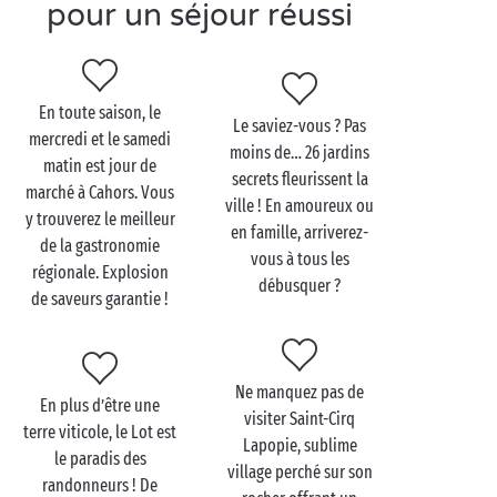
pour un séjour réussi
La région de Cahors est connue pour son vin, un
vignoble porte même son nom. Terroir historique du
Malbec, de nombreux domaines se visitent avec une
En toute saison, le
dégustation à la clé. De quoi ravir les
tourtereaux
Le saviez-vous ? Pas
mercredi et le samedi
œnologues débutants comme confirmés ! A
moins de… 26 jardins
matin est jour de
consommer avec modération bien entendu.
secrets fleurissent la
marché à Cahors. Vous
ville ! En amoureux ou
y trouverez le meilleur
En voiture les amoureux ! Le Lot et les départements
en famille, arriverez-
de la gastronomie
voisins comme la
Dordogne
regorgent de villages
vous à tous les
régionale. Explosion
typiques qui ne demandent qu’à être explorer.
débusquer ?
de saveurs garantie !
Mention spéciale pour
Rocamadour
, joyau perché à
150 m de hauteur ! Vous avez le pied marin ? Une
balade au fil de l’eau sur le Lot est l’activité idéale
pour les couples de loups de mer du dimanche : pas
Ne manquez pas de
En plus d’être une
besoin de permis et les plus beaux paysages du Lot
visiter Saint-Cirq
terre viticole, le Lot est
défileront sous vos yeux. Magique.
Lapopie, sublime
le paradis des
village perché sur son
randonneurs ! De