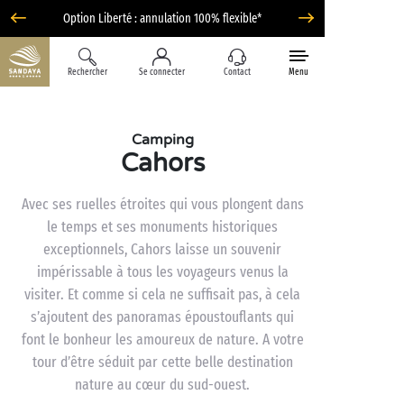
Option Liberté : annulation 100% flexible*
Rechercher
Se connecter
Contact
Menu
Camping
Cahors
Avec ses ruelles étroites qui vous plongent dans
le temps et ses monuments historiques
exceptionnels, Cahors laisse un souvenir
impérissable à tous les voyageurs venus la
visiter. Et comme si cela ne suffisait pas, à cela
s’ajoutent des panoramas époustouflants qui
font le bonheur les amoureux de nature. A votre
tour d’être séduit par cette belle destination
nature au cœur du sud-ouest.