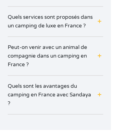
retrouver et d’entretenir la flamme : soirées
romantiques, randonnées en amoureux, activités à
Quels services sont proposés dans
deux … Avec ses magnifiques paysages et ses villages
un camping de luxe en France ?
plein de charme, la France est le cadre idéal pour ça !
Peut-on venir avec un animal de
compagnie dans un camping en
France ?
Quels sont les avantages du
camping en France avec Sandaya
?