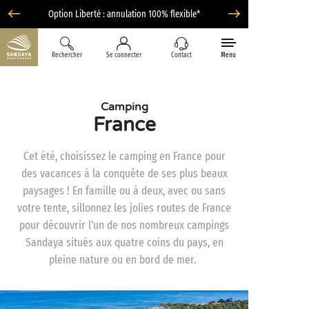
Option Liberté : annulation 100% flexible*
Rechercher
Se connecter
Contact
Menu
Camping
France
Cet été, choisissez le camping en France pour
des vacances à la conquête de ses plus beaux
paysages ! En famille ou à deux, avec ou sans
votre tente, sillonnez les jolies routes de France
pour découvrir l’un de nos nombreux campings
Sandaya situés aux quatre coins du pays, en
pleine nature ou en bord de mer.