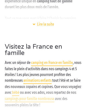
expérience unique en
camping haut de gamme
durant les plus doux mois de l’année.
Tout ce que vous avez à faire ? Choisir le camping
premium qui correspond à votre idée des vacances
Lire la suite
idéales. Vous adorez le bruit des vagues et avoir les
pieds dans le sable ? Alors partez pour l’un de nos
campings en bord de mer
avec
accès direct à la plage
.
Visitez la France en
Avec la
mer méditerranée
et l’
océan Atlantique
, ce
famille
sont deux ambiances incomparables pour un séjour
en
camping premium
que nous vous proposons.
Avec un séjour de
camping en France en famille
, vous
faites le plein d’activités dans nos campings 4 et 5
Vous êtes plutôt adepte de l’eau douce et aimez
étoiles ! Les plus jeunes pourront profiter des
trouver la fraîcheur à l’ombre des arbres ? Alors
nombreuses
animations enfants
tout l’été et se faire
le camping en bord de rivière
est fait pour vous. Aux
des nouveaux copains et copines. Que vous voyagiez
quatre coins de l’hexagone, Sandaya vous offre la
avec
bébé
ou avec vos ados, vous repartez de nos
possibilité de vous détendre le long des plus beaux
campings pour famille nombreuse
avec des
cours d'eau du pays.
souvenirs pleins la tête !