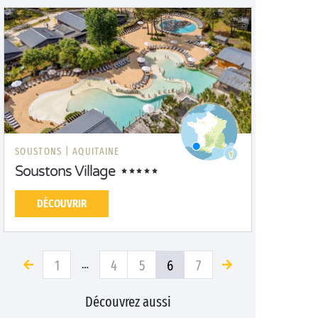
SOUSTONS |
AQUITAINE
Soustons Village
DÉCOUVRIR
1
4
5
6
7
…
Découvrez aussi