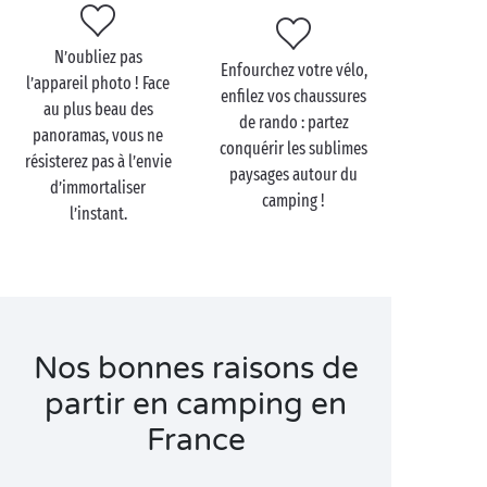
longueurs dans la piscine semi-olympique… L’idéal
pour passer un super moment avec vos enfants, tout
N’oubliez pas
Enfourchez votre vélo,
en restant au top de votre forme.
l’appareil photo ! Face
enfilez vos chaussures
au plus beau des
de rando : partez
panoramas, vous ne
conquérir les sublimes
résisterez pas à l’envie
paysages autour du
d’immortaliser
Visitez la France en
camping !
l’instant.
couple
Il y a tant à voir et à faire en vacances en France !
Visites culturelles
,
gourmandes
ou insolites en duo,
chaque journée est une nouvelle occasion de partir à
la conquête de son incroyable patrimoine. Après de
Nos bonnes raisons de
telles aventures, vous apprécierez le calme et la
partir en camping en
douceur d’un
cottage PREMIUM
, d’un mobil-home
France
tout équipé ou d’un jacuzzi privatif, fondu dans le
cadre naturel privilégié du camping.