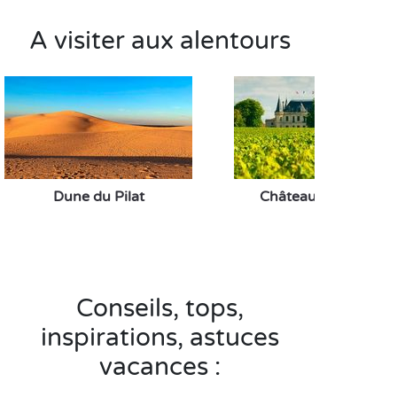
A visiter aux alentours
Dune du Pilat
Châteaux du Médoc
Conseils, tops,
inspirations, astuces
vacances :