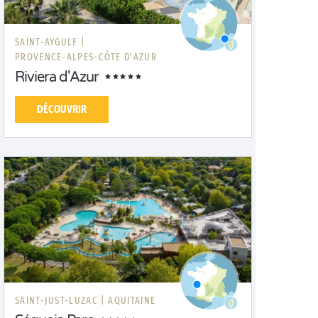
SAINT-AYGULF |
PROVENCE-ALPES-CÔTE D'AZUR
Riviera d'Azur
DÉCOUVRIR
SAINT-JUST-LUZAC |
AQUITAINE