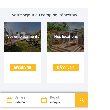
Votre séjour au camping Péneyrals
Nos emplacements
Nos locations
DÉCOUVRIR
DÉCOUVRIR
Arrivée
Départ
--/--/--
--/--/--