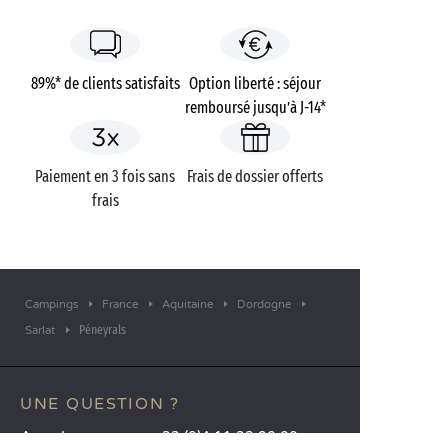
89%* de clients satisfaits
Option liberté : séjour
remboursé jusqu’à J-14*
Paiement en 3 fois sans
Frais de dossier offerts
frais
Campings
France
Aquitaine
Dordogne
Péneyrals
Sarlat
UNE QUESTION ?
Appelez-nous au
+33 (0)4 11 32 90 00